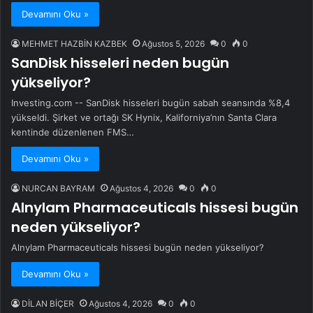
Devamını Oku »
MEHMET HAZBİN KAZBEK
Ağustos 5, 2026
0
0
SanDisk hisseleri neden bugün
yükseliyor?
Investing.com -- SanDisk hisseleri bugün sabah seansında %8,4
yükseldi. Şirket ve ortağı SK Hynix, Kaliforniya’nın Santa Clara
kentinde düzenlenen FMS…
Devamını Oku »
NURCAN BAYRAM
Ağustos 4, 2026
0
0
Alnylam Pharmaceuticals hissesi bugün
neden yükseliyor?
Alnylam Pharmaceuticals hissesi bugün neden yükseliyor?
Devamını Oku »
DİLAN BİÇER
Ağustos 4, 2026
0
0