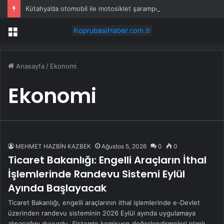
Kütahya’da otomobil ile motosiklet şarampole savruldu: 1’i ağır 5 yaralı
Menü
Anasayfa
/
Ekonomi
Ekonomi
MEHMET HAZBİN KAZBEK
Ağustos 5, 2026
0
0
Ticaret Bakanlığı: Engelli Araçların İthal
İşlemlerinde Randevu Sistemi Eylül
Ayında Başlayacak
Ticaret Bakanlığı, engelli araçlarının ithal işlemlerinde e-Devlet
üzerinden randevu sisteminin 2026 Eylül ayında uygulamaya
alınacağını duyurdu. Sistemle komisyon değerlendirmeleri planlı…