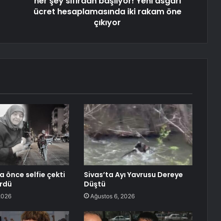
her şey sıfırdan başlıyor! Yeni asgari
ücret hesaplamasında iki rakam öne
çıkıyor
 önce selfie çekti
Sivas’ta Ayı Yavrusu Dereye
rdü
Düştü
2026
Ağustos 6, 2026