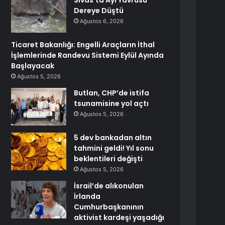
Sivas’ta Ayı Yavrusu
Dereye Düştü
Ağustos 6, 2026
Ticaret Bakanlığı: Engelli Araçların İthal
İşlemlerinde Randevu Sistemi Eylül Ayında
Başlayacak
Ağustos 5, 2026
Butlan, CHP’de istifa
tsunamisine yol açtı
Ağustos 5, 2026
5 dev bankadan altın
tahmini geldi! Yıl sonu
beklentileri değişti
Ağustos 5, 2026
İsrail’de alıkonulan
İrlanda
Cumhurbaşkanının
aktivist kardeşi yaşadığı