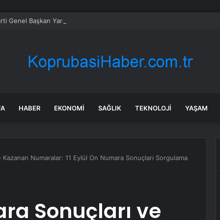
rti Genel Başkan Yardımcısı Usta açıkladı: Vekil dokunulmazlığı kalkacak 
FA
HABER
EKONOMI
SAĞLIK
TEKNOLOJI
YAŞAM
e Kazanan Numaralar: 11 Eylül On Numara Sonuçları Sorgulama
ara Sonuçları ve