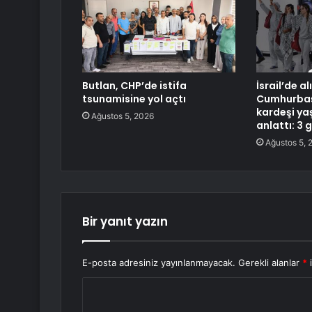
Butlan, CHP’de istifa
İsrail’de a
tsunamisine yol açtı
Cumhurbaşk
kardeşi ya
Ağustos 5, 2026
anlattı: 3 g
Ağustos 5, 
Bir yanıt yazın
E-posta adresiniz yayınlanmayacak.
Gerekli alanlar
*
i
Y
o