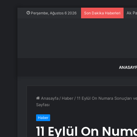
Ak Pa
Perşembe, Ağustos 6 2026
Son Dakika Haberleri
ANASAY
Anasayfa
/
Haber
/
11 Eylül On Numara Sonuçları v
Sayfası
Haber
11 Eylül On Num