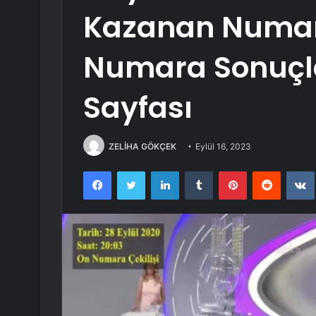
Kazanan Numaral
Numara Sonuçl
Sayfası
ZELİHA GÖKÇEK
Eylül 16, 2023
Facebook
Twitter
LinkedIn
Tumblr
Pinterest
Reddit