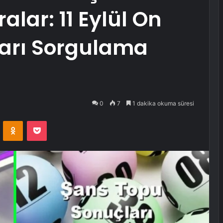
ar: 11 Eylül On
arı Sorgulama
0
7
1 dakika okuma süresi
VKontakte
Odnoklassniki
Pocket