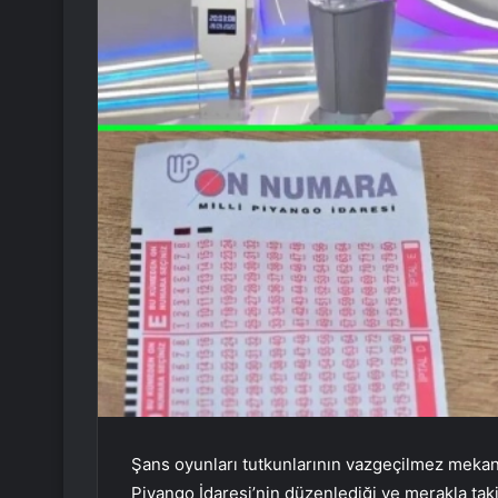
Şans oyunları tutkunlarının vazgeçilmez mekanı
Piyango İdaresi’nin düzenlediği ve merakla ta