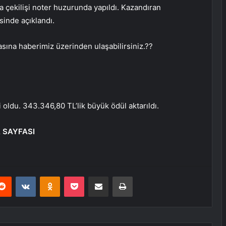
a çekilişi noter huzurunda yapıldı. Kazandıran
sinde açıklandı.
sına haberimiz üzerinden ulaşabilirsiniz.??
oldu. 343.346,80 TL’lik büyük ödül aktarıldı.
 SAYFASI
erest
Reddit
VKontakte
Odnoklassniki
Pocket
E-Posta ile paylaş
Yazdır