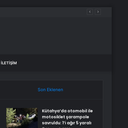
mı?
İLETIŞIM
Son Eklenen
Kütahya’da otomobil ile
motosiklet şarampole
savruldu: 1’i ağır 5 yaralı