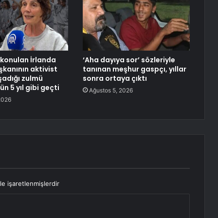
lıkonulan İrlanda
‘Aha dayıya sor’ sözleriyle
anının aktivist
tanınan meşhur gaspçı, yıllar
şadığı zulmü
sonra ortaya çıktı
ün 5 yıl gibi geçti
Ağustos 5, 2026
2026
le işaretlenmişlerdir