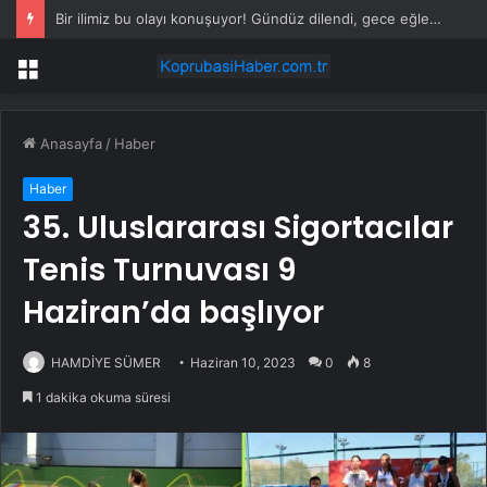
Bir ilimiz bu olayı konuşuyor! Gündüz dilendi, gece eğlendi
Menü
Anasayfa
/
Haber
Haber
35. Uluslararası Sigortacılar
Tenis Turnuvası 9
Haziran’da başlıyor
HAMDİYE SÜMER
Haziran 10, 2023
0
8
1 dakika okuma süresi