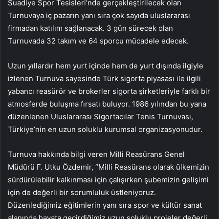
Suadiye Spor Tesisleri’nde gerçekleştirilecek olan
Turnuvaya iç pazarın yanı sıra çok sayıda uluslararası
firmadan katılım sağlanacak. 3 gün sürecek olan
Turnuvada 32 takım ve 64 sporcu mücadele edecek.
Uzun yıllardır hem yurt içinde hem de yurt dışında ilgiyle
izlenen Turnuva sayesinde Türk sigorta piyasası ile ilgili
yabancı reasürör ve brokerler sigorta şirketleriyle farklı bir
atmosferde buluşma fırsatı buluyor. 1986 yılından bu yana
düzenlenen Uluslararası Sigortacılar Tenis Turnuvası,
Türkiye’nin en uzun soluklu kurumsal organizasyonudur.
Turnuva hakkında bilgi veren Milli Reasürans Genel
Müdürü F. Utku Özdemir, “Milli Reasürans olarak ülkemizin
sürdürülebilir kalkınması için çalışırken şubemizin gelişimi
için de değerli bir sorumluluk üstleniyoruz.
Düzenlediğimiz eğitimlerin yanı sıra spor ve kültür sanat
alanında hayata geçirdiğimiz uzun soluklu projeler değerli