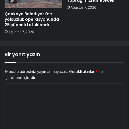
Toprağımızı Kirletecek”
Ağustos 7, 2026
Çankaya Belediyesi’ne
yolsuzluk operasyonunda
25 şüpheli tutuklandı
Ağustos 7, 2026
Bir yanıt yazın
E-posta adresiniz yayınlanmayacak.
Gerekli alanlar
*
ile
işaretlenmişlerdir
Y
o
r
u
m