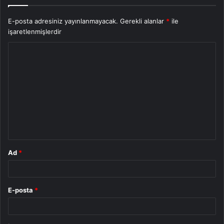
E-posta adresiniz yayınlanmayacak.
Gerekli alanlar
*
ile
işaretlenmişlerdir
Y
o
r
u
m
*
Ad
*
E-posta
*