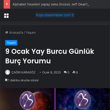
Alphabet hisseleri yapay zeka öncüsü Jeff Dean’in ayrılmasıyla %5 düştü
Menü
Anasayfa
/
Yaşam
Yaşam
9 Ocak Yay Burcu Günlük
Burç Yorumu
ÇAĞRI KARAGÖZ
Ocak 8, 2023
0
8
1 dakika okuma süresi