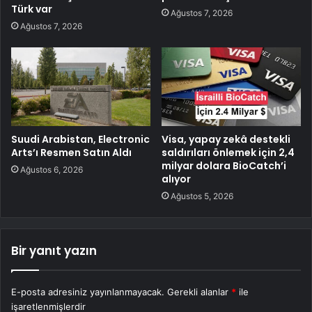
Türk var
Ağustos 7, 2026
Ağustos 7, 2026
Suudi Arabistan, Electronic
Visa, yapay zekâ destekli
Arts’ı Resmen Satın Aldı
saldırıları önlemek için 2,4
milyar dolara BioCatch’i
Ağustos 6, 2026
alıyor
Ağustos 5, 2026
Bir yanıt yazın
E-posta adresiniz yayınlanmayacak.
Gerekli alanlar
*
ile
işaretlenmişlerdir