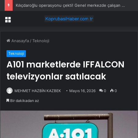
Kılıçdaroğlu operasyonu çekti! Genel merkezde çalışan 24 kişi işten çıkarıldı
Menü
Anasayfa
/
Teknoloji
Teknoloji
A101 marketlerde IFFALCON
televizyonlar satılacak
MEHMET HAZBİN KAZBEK
Mayıs 16, 2026
0
0
Bir dakikadan az