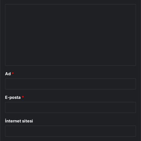
Y
o
r
u
m
*
Ad
*
E-posta
*
İnternet sitesi