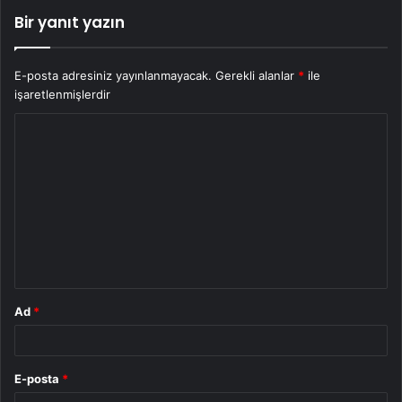
Bir yanıt yazın
E-posta adresiniz yayınlanmayacak.
Gerekli alanlar
*
ile
işaretlenmişlerdir
Y
o
r
u
m
*
Ad
*
E-posta
*