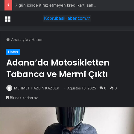
7 gün içinde itiraz etmeyen kredi kartı sahiplerinin maaşına haciz gelecek
Menü
Anasayfa
/
Haber
Haber
Adana’da Motosikletten
Tabanca ve Mermi Çıktı
MEHMET HAZBİN KAZBEK
Ağustos 18, 2025
0
0
Bir dakikadan az