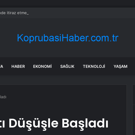
nde itiraz etmeyen kredi kartı sahiplerinin maaşına haciz gelecek
FA
HABER
EKONOMI
SAĞLIK
TEKNOLOJI
YAŞAM
ladı
tı Düşüşle Başladı