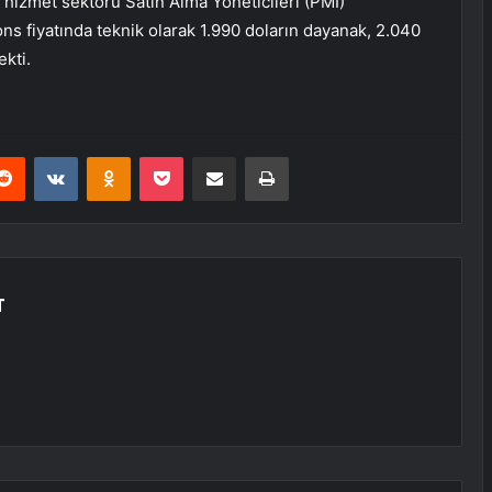
 hizmet sektörü Satın Alma Yöneticileri (PMI)
n ons fiyatında teknik olarak 1.990 doların dayanak, 2.040
kti.
erest
Reddit
VKontakte
Odnoklassniki
Pocket
E-Posta ile paylaş
Yazdır
T