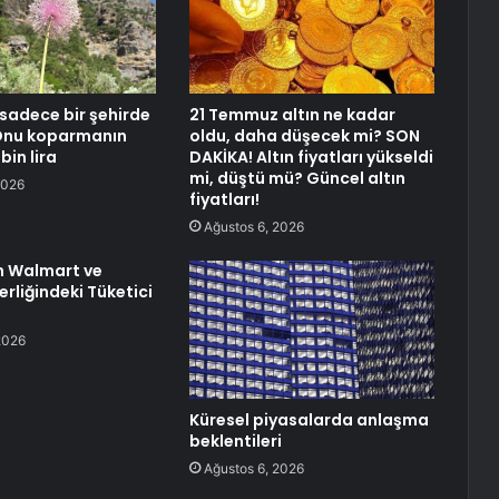
 sadece bir şehirde
21 Temmuz altın ne kadar
 Onu koparmanın
oldu, daha düşecek mi? SON
bin lira
DAKİKA! Altın fiyatları yükseldi
mi, düştü mü? Güncel altın
2026
fiyatları!
Ağustos 6, 2026
n Walmart ve
rliğindeki Tüketici
2026
Küresel piyasalarda anlaşma
beklentileri
Ağustos 6, 2026