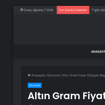
7 gün içi
Cuma, Ağustos 7 2026
Son Dakika Haberleri
ANASAY
Anasayfa
/
Ekonomi
/
Altın Gram Fiyatı Düşüşle Baş
Ekonomi
Altın Gram Fiya