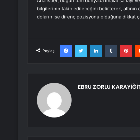
Analistler, bugün tüm dünyada imalat sanayi ve
bilgilerinin takip edileceğini belirterek, altını
doların ise direnç pozisyonu olduğuna dikkat çe
Facebook
Twitter
LinkedIn
Tumblr
Pint
Paylaş
EBRU ZORLU KARAYİĞİ