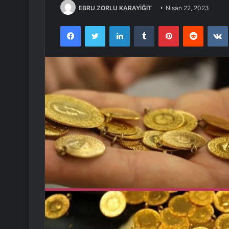
EBRU ZORLU KARAYİĞİT
Nisan 22, 2023
Facebook
Twitter
LinkedIn
Tumblr
Pinterest
Reddit