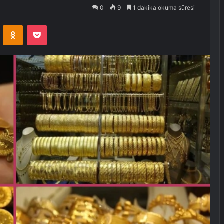
0
9
1 dakika okuma süresi
VKontakte
Odnoklassniki
Pocket