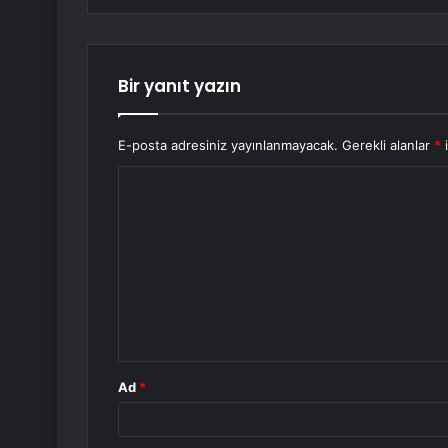
Bir yanıt yazın
E-posta adresiniz yayınlanmayacak.
Gerekli alanlar
*
i
Y
o
r
u
m
*
Ad
*