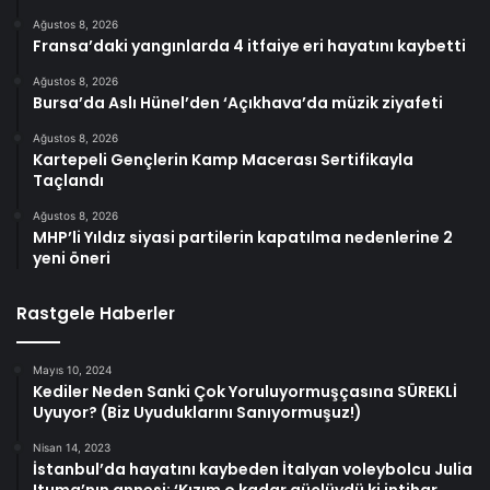
Ağustos 8, 2026
Fransa’daki yangınlarda 4 itfaiye eri hayatını kaybetti
Ağustos 8, 2026
Bursa’da Aslı Hünel’den ‘Açıkhava’da müzik ziyafeti
Ağustos 8, 2026
Kartepeli Gençlerin Kamp Macerası Sertifikayla
Taçlandı
Ağustos 8, 2026
MHP’li Yıldız siyasi partilerin kapatılma nedenlerine 2
yeni öneri
Rastgele Haberler
Mayıs 10, 2024
Kediler Neden Sanki Çok Yoruluyormuşçasına SÜREKLİ
Uyuyor? (Biz Uyuduklarını Sanıyormuşuz!)
Nisan 14, 2023
İstanbul’da hayatını kaybeden İtalyan voleybolcu Julia
Ituma’nın annesi: ‘Kızım o kadar güçlüydü ki intihar