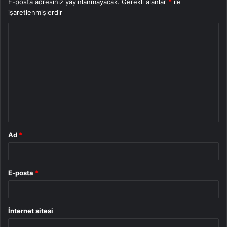
E-posta adresiniz yayınlanmayacak.
Gerekli alanlar
*
ile
işaretlenmişlerdir
Y
o
r
u
m
*
Ad
*
E-posta
*
İnternet sitesi