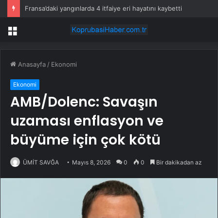
Fransa’daki yangınlarda 4 itfaiye eri hayatını kaybetti
Menü
Anasayfa
/
Ekonomi
Ekonomi
AMB/Dolenc: Savaşın
uzaması enflasyon ve
büyüme için çok kötü
ÜMİT SAVĞA
Mayıs 8, 2026
0
0
Bir dakikadan az