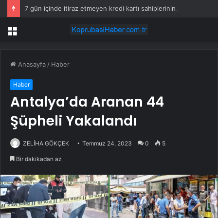
7 gün içinde itiraz etmeyen kredi kartı sahiplerinin maaşına haciz gelecek
Menü
Anasayfa
/
Haber
Haber
Antalya’da Aranan 44
Şüpheli Yakalandı
ZELİHA GÖKÇEK
Temmuz 24, 2023
0
5
Bir dakikadan az