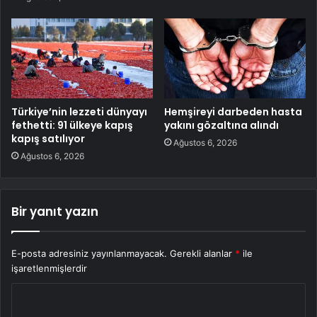
Türkiye’nin lezzeti dünyayı
Hemşireyi darbeden hasta
fethetti: 91 ülkeye kapış
yakını gözaltına alındı
kapış satılıyor
Ağustos 6, 2026
Ağustos 6, 2026
Bir yanıt yazın
E-posta adresiniz yayınlanmayacak.
Gerekli alanlar
*
ile
işaretlenmişlerdir
Y
o