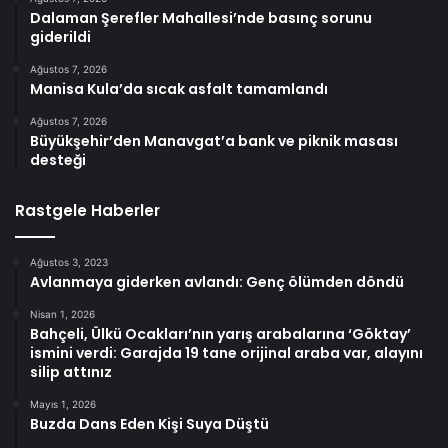
Dalaman Şerefler Mahallesi’nde basınç sorunu
giderildi
Ağustos 7, 2026
Manisa Kula’da sıcak asfalt tamamlandı
Ağustos 7, 2026
Büyükşehir’den Manavgat’a bank ve piknik masası
desteği
Rastgele Haberler
Ağustos 3, 2023
Avlanmaya giderken avlandı: Genç ölümden döndü
Nisan 1, 2026
Bahçeli, Ülkü Ocakları’nın yarış arabalarına ‘Göktay’
ismini verdi: Garajda 19 tane orijinal araba var, alayını
silip attınız
Mayıs 1, 2026
Buzda Dans Eden Kişi Suya Düştü