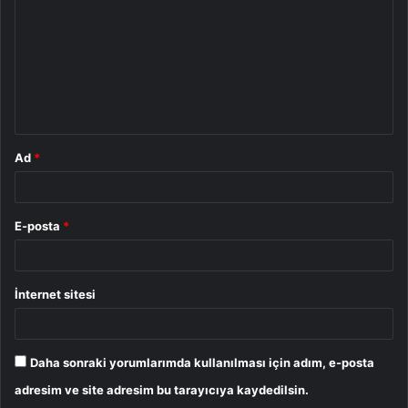
r
u
m
*
Ad
*
E-posta
*
İnternet sitesi
Daha sonraki yorumlarımda kullanılması için adım, e-posta
adresim ve site adresim bu tarayıcıya kaydedilsin.