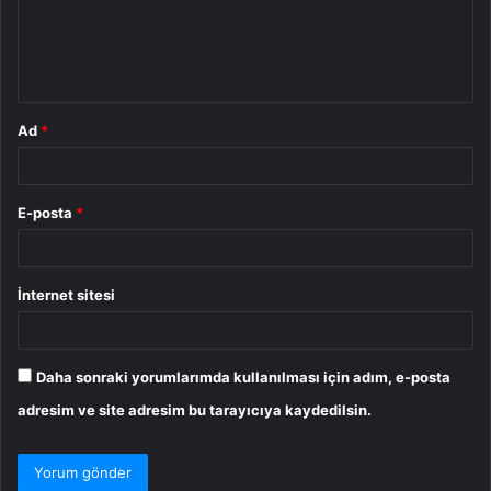
u
m
*
Ad
*
E-posta
*
İnternet sitesi
Daha sonraki yorumlarımda kullanılması için adım, e-posta
adresim ve site adresim bu tarayıcıya kaydedilsin.