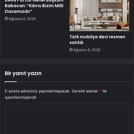
Babacan: “Kıbrıs Bizim Milli
Davamızdır”
Ağustos 6, 2026
Türk mobilya devi resmen
satıldı
Ağustos 6, 2026
Bir yanıt yazın
E-posta adresiniz yayınlanmayacak.
Gerekli alanlar
*
ile
işaretlenmişlerdir
Y
o
r