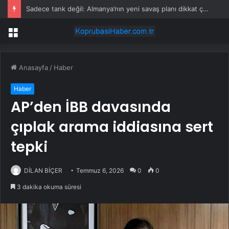
Sadece tank değil: Almanya’nın yeni savaş planı dikkat çekti
Menü
Anasayfa
/
Haber
Haber
AP’den İBB davasında
çıplak arama iddiasına sert
tepki
DİLAN BİÇER
Temmuz 6, 2026
0
0
3 dakika okuma süresi