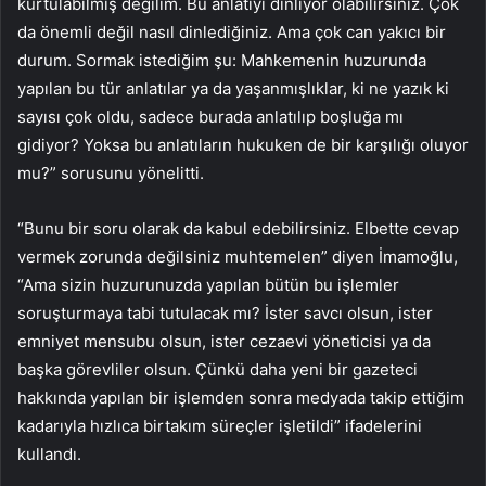
kurtulabilmiş değilim. Bu anlatıyı dinliyor olabilirsiniz. Çok
da önemli değil nasıl dinlediğiniz. Ama çok can yakıcı bir
durum. Sormak istediğim şu: Mahkemenin huzurunda
yapılan bu tür anlatılar ya da yaşanmışlıklar, ki ne yazık ki
sayısı çok oldu, sadece burada anlatılıp boşluğa mı
gidiyor? Yoksa bu anlatıların hukuken de bir karşılığı oluyor
mu?” sorusunu yönelitti.
“Bunu bir soru olarak da kabul edebilirsiniz. Elbette cevap
vermek zorunda değilsiniz muhtemelen” diyen İmamoğlu,
“Ama sizin huzurunuzda yapılan bütün bu işlemler
soruşturmaya tabi tutulacak mı? İster savcı olsun, ister
emniyet mensubu olsun, ister cezaevi yöneticisi ya da
başka görevliler olsun. Çünkü daha yeni bir gazeteci
hakkında yapılan bir işlemden sonra medyada takip ettiğim
kadarıyla hızlıca birtakım süreçler işletildi” ifadelerini
kullandı.