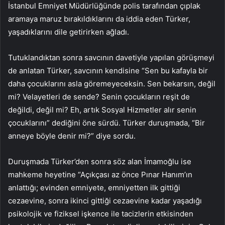
İstanbul Emniyet Müdürlüğünde polis tarafından çıplak
aramaya maruz bırakıldıklarını da iddia eden Türker,
yaşadıklarını dile getirirken ağladı.
Tutuklandıktan sonra savcının davetiyle yapılan görüşmeyi
de anlatan Türker, savcının kendisine “Sen bu kafayla bir
daha çocuklarını asla göremeyeceksin. Sen bekarsın, değil
mi? Velayetleri de sende? Senin çocukların reşit de
değildi, değil mi? Eh, artık Sosyal Hizmetler alır senin
çocuklarını” dediğini öne sürdü. Türker duruşmada, “Bir
anneye böyle denir mi?” diye sordu.
Duruşmada Türker’den sonra söz alan İmamoğlu ise
mahkeme heyetine “Açıkçası az önce Pınar Hanım’ın
anlattığı; evinden emniyete, emniyetten ilk gittiği
cezaevine, sonra ikinci gittiği cezaevine kadar yaşadığı
psikolojik ve fiziksel işkence ile tacizlerin etkisinden