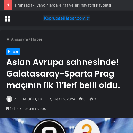
Fransa’daki yangınlarda 4 itfaiye eri hayatını kaybetti
Menü
Anasayfa
/
Haber
Haber
Aslan Avrupa sahnesinde!
Galatasaray-Sparta Prag
maçının ilk 11’leri belli oldu.
ZELİHA GÖKÇEK
Şubat 15, 2024
0
3
1 dakika okuma süresi