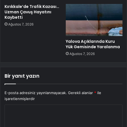
Kırıkkale’de Trafik Kazası…
Uzman Çavuş Hayatını
Kaybetti
Ağustos 7, 2026
Yalova Açıklarında Kuru
Yük Gemisinde Yaralanma
Ağustos 7, 2026
Bir yanıt yazın
E-posta adresiniz yayınlanmayacak.
Gerekli alanlar
*
ile
işaretlenmişlerdir
Y
o
r