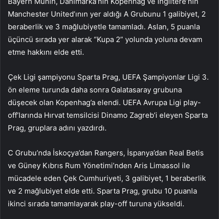
Bayern Münih, Danimarka’nın Kopenhag ve İngiltere’nin
Manchester United’ının yer aldığı A Grubunu 1 galibiyet, 2
beraberlik ve 3 mağlubiyetle tamamladı. Aslan, 5 puanla
üçüncü sırada yer alarak “Kupa 2” yolunda yoluna devam
etme hakkını elde etti.
Çek Ligi şampiyonu Sparta Prag, UEFA Şampiyonlar Ligi 3.
ön eleme turunda daha sonra Galatasaray grubuna
düşecek olan Kopenhag’a elendi. UEFA Avrupa Ligi play-
off’larında Hırvat temsilcisi Dinamo Zagreb’i eleyen Sparta
Prag, gruplara adını yazdırdı.
C Grubu’nda İskoçya’dan Rangers, İspanya’dan Real Betis
ve Güney Kıbrıs Rum Yönetimi’nden Aris Limassol ile
mücadele eden Çek Cumhuriyeti, 3 galibiyet, 1 beraberlik
ve 2 mağlubiyet elde etti. Sparta Prag, grubu 10 puanla
ikinci sırada tamamlayarak play-off turuna yükseldi.