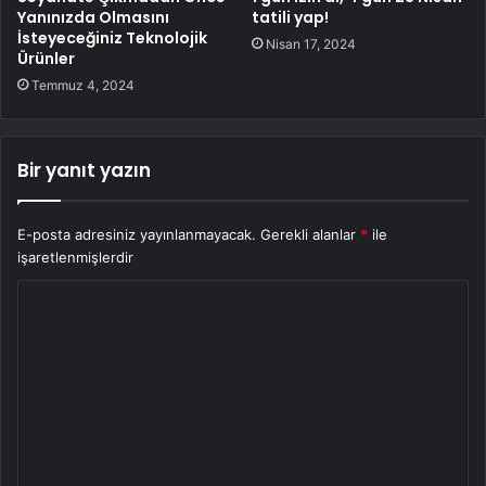
Yanınızda Olmasını
tatili yap!
İsteyeceğiniz Teknolojik
Nisan 17, 2024
Ürünler
Temmuz 4, 2024
Bir yanıt yazın
E-posta adresiniz yayınlanmayacak.
Gerekli alanlar
*
ile
işaretlenmişlerdir
Y
o
r
u
m
*