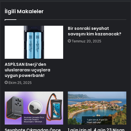
İlgili Makaleler
Bir sonraki seyahat
savaşını kim kazanacak?
Temmuz 20, 2025
ASPİLSAN Enerji’den
uluslararası uçuşlara
uygun powerbank!
Ekim 25, 2025
Seyahate Çıkmadan Önce
1 gün izin al, 4 gün 23 Nisan