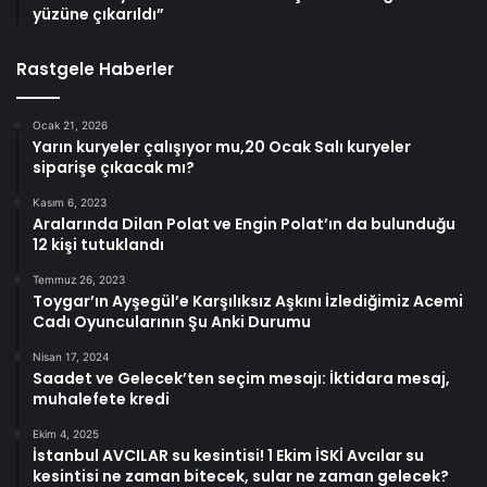
yüzüne çıkarıldı”
Rastgele Haberler
Ocak 21, 2026
Yarın kuryeler çalışıyor mu,20 Ocak Salı kuryeler
siparişe çıkacak mı?
Kasım 6, 2023
Aralarında Dilan Polat ve Engin Polat’ın da bulunduğu
12 kişi tutuklandı
Temmuz 26, 2023
Toygar’ın Ayşegül’e Karşılıksız Aşkını İzlediğimiz Acemi
Cadı Oyuncularının Şu Anki Durumu
Nisan 17, 2024
Saadet ve Gelecek’ten seçim mesajı: İktidara mesaj,
muhalefete kredi
Ekim 4, 2025
İstanbul AVCILAR su kesintisi! 1 Ekim İSKİ Avcılar su
kesintisi ne zaman bitecek, sular ne zaman gelecek?