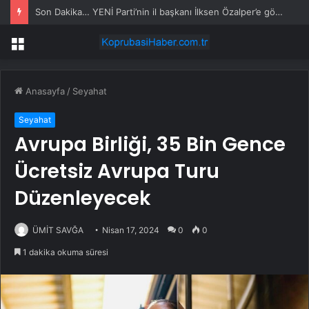
Son Dakika… YENİ Parti’nin il başkanı İlksen Özalper’e gözaltı
Menü
Anasayfa
/
Seyahat
Seyahat
Avrupa Birliği, 35 Bin Gence
Ücretsiz Avrupa Turu
Düzenleyecek
ÜMİT SAVĞA
Nisan 17, 2024
0
0
1 dakika okuma süresi