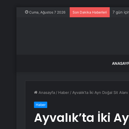
7 gün içi
Cuma, Ağustos 7 2026
Son Dakika Haberleri
ANASAY
Anasayfa
/
Haber
/
Ayvalık’ta İki Ayrı Doğal Sit Alan
Haber
Ayvalık’ta İki Ay