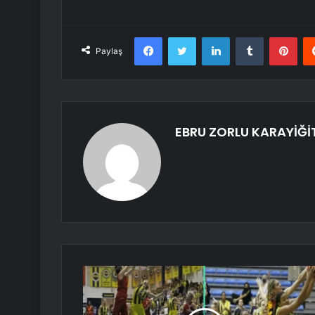
Facebook
Twitter
LinkedIn
Tumblr
Pint
Paylaş
EBRU ZORLU KARAYİĞİ