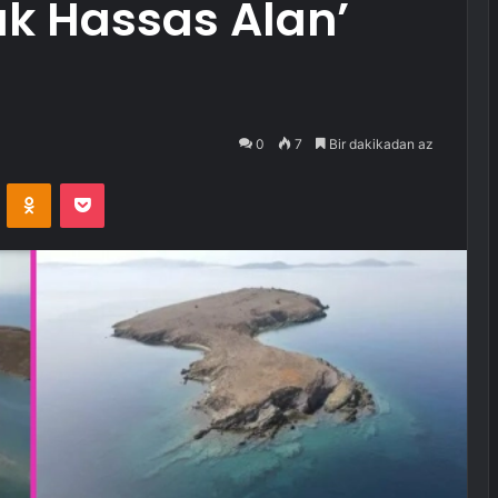
ak Hassas Alan’
0
7
Bir dakikadan az
VKontakte
Odnoklassniki
Pocket