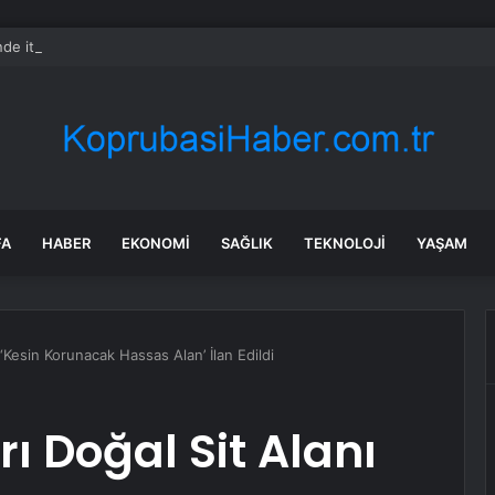
nde itiraz etmeyen kredi kartı sahiplerinin maaşına haciz gelecek
FA
HABER
EKONOMI
SAĞLIK
TEKNOLOJI
YAŞAM
ı ‘Kesin Korunacak Hassas Alan’ İlan Edildi
rı Doğal Sit Alanı