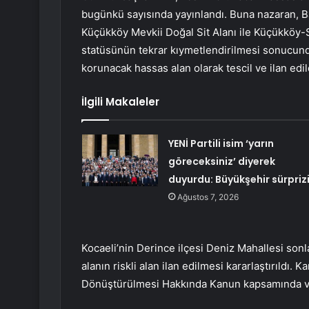
bugünkü sayısında yayınlandı. Buna nazaran, Balı
Küçükköy Mevkii Doğal Sit Alanı ile Küçükköy-S
statüsünün tekrar kıymetlendirilmesi sonucunda
korunacak hassas alan olarak tescil ve ilan edil
İlgili Makaleler
YENİ Partili isim ‘yarın
göreceksiniz’ diyerek
duyurdu: Büyükşehir sürpriz
Ağustos 7, 2026
Kocaeli’nin Derince ilçesi Deniz Mahallesi sonla
alanın riskli alan ilan edilmesi kararlaştırıldı. K
Dönüştürülmesi Hakkında Kanun kapsamında ve