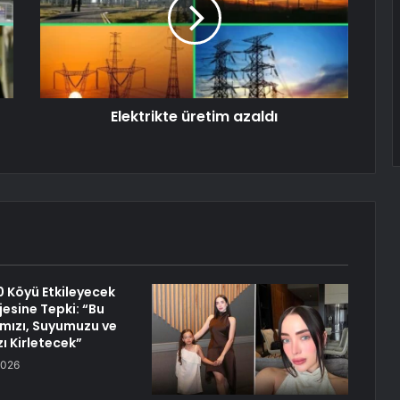
Elektrikte üretim azaldı
0 Köyü Etkileyecek
esine Tepki: “Bu
mızı, Suyumuzu ve
ı Kirletecek”
2026