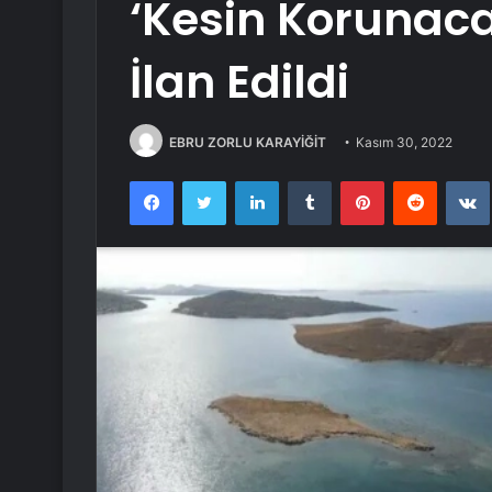
‘Kesin Korunac
İlan Edildi
EBRU ZORLU KARAYİĞİT
Kasım 30, 2022
Facebook
Twitter
LinkedIn
Tumblr
Pinterest
Reddit