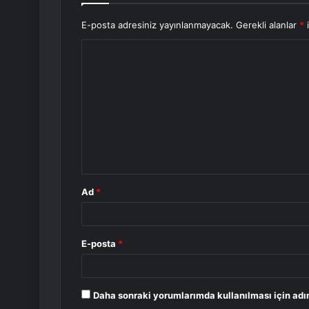
E-posta adresiniz yayınlanmayacak.
Gerekli alanlar
*
i
Y
o
r
u
m
*
Ad
*
E-posta
*
Daha sonraki yorumlarımda kullanılması için adı