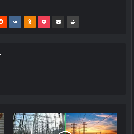
erest
Reddit
VKontakte
Odnoklassniki
Pocket
E-Posta ile paylaş
Yazdır
T