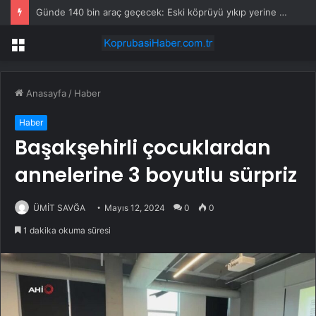
Günde 140 bin araç geçecek: Eski köprüyü yıkıp yerine 8 şeritli dev köprü inşa edecekler
Menü
Anasayfa
/
Haber
Haber
Başakşehirli çocuklardan
annelerine 3 boyutlu sürpriz
ÜMİT SAVĞA
Mayıs 12, 2024
0
0
1 dakika okuma süresi