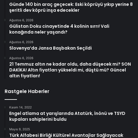
Günde 140 bin araç geçecek: Eski köprüyü yıkıp yerine 8
şeritli dev köprü inşa edecekler
Ağustos 6, 2026
Gülistan Doku cinayetinde 4 kolinin sırrı! Vali
konağında neler yaşandı?
Ağustos 6, 2026
Slovenya’da Jansa Başbakan Seçildi
Ağustos 6, 2026
21 Temmuz altın ne kadar oldu, daha düşecek mi? SON
DAKİKA! Altın fiyatları yükseldi mi, düştü mü? Güncel
altın fiyatları!
Rastgele Haberler
Kasım 14, 2022
Engel atlama at yarışlarında Atatürk, İnönü ve TSYD
kupaları sahiplerini buldu
Mayıs 9, 2025
Türk Alfabesi Birliği Kültürel Avantajlar Sağlayacak