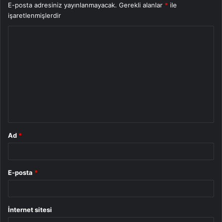
E-posta adresiniz yayınlanmayacak.
Gerekli alanlar
*
ile
işaretlenmişlerdir
Y
o
r
u
m
*
Ad
*
E-posta
*
İnternet sitesi