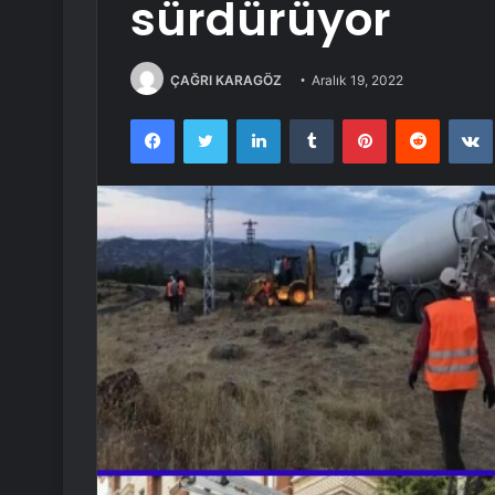
sürdürüyor
ÇAĞRI KARAGÖZ
Aralık 19, 2022
Facebook
Twitter
LinkedIn
Tumblr
Pinterest
Reddit