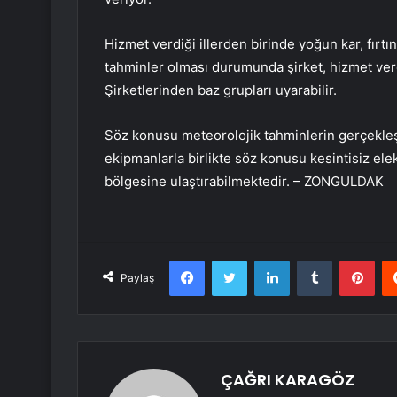
Hizmet verdiği illerden birinde yoğun kar, fırtı
tahminler olması durumunda şirket, hizmet verd
Şirketlerinden baz grupları uyarabilir.
Söz konusu meteorolojik tahminlerin gerçekleşme
ekipmanlarla birlikte söz konusu kesintisiz elektr
bölgesine ulaştırabilmektedir. – ZONGULDAK
Facebook
Twitter
LinkedIn
Tumblr
Pint
Paylaş
ÇAĞRI KARAGÖZ