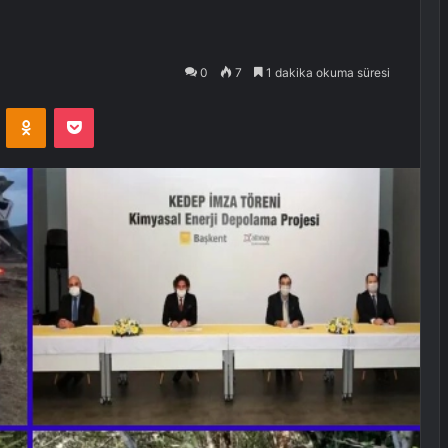
0
7
1 dakika okuma süresi
VKontakte
Odnoklassniki
Pocket