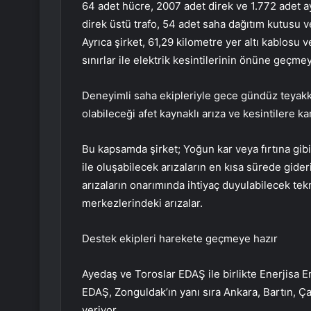
64 adet hücre, 2007 adet direk ve 1.772 adet a
direk üstü trafo, 54 adet saha dağıtım kutusu v
Ayrıca şirket, 61,29 kilometre yer altı kablosu v
sınırlar ile elektrik kesintilerinin önüne geçme
Deneyimli saha ekipleriyle gece gündüz teyakku
olabileceği afet kaynaklı arıza ve kesintilere kar
Bu kapsamda şirket; Yoğun kar veya fırtına gibi 
ile oluşabilecek arızaların en kısa sürede gider
arızaların onarımında ihtiyaç duyulabilecek tekn
merkezlerindeki arızalar.
Destek ekipleri harekete geçmeye hazır
Ayedaş ve Toroslar EDAŞ ile birlikte Enerjisa En
EDAŞ, Zonguldak’ın yanı sıra Ankara, Bartın, Ça
veriyor.