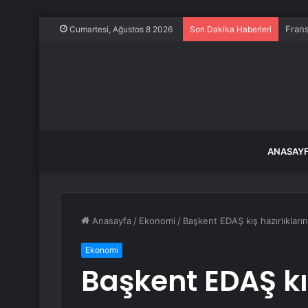
Frans
Cumartesi, Ağustos 8 2026
Son Dakika Haberleri
ANASAY
Anasayfa
/
Ekonomi
/
Başkent EDAŞ kış hazırlıkları
Ekonomi
Başkent EDAŞ kış