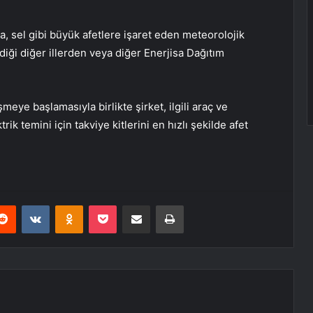
na, sel gibi büyük afetlere işaret eden meteorolojik
iği diğer illerden veya diğer Enerjisa Dağıtım
ye başlamasıyla birlikte şirket, ilgili araç ve
ik temini için takviye kitlerini en hızlı şekilde afet
erest
Reddit
VKontakte
Odnoklassniki
Pocket
E-Posta ile paylaş
Yazdır