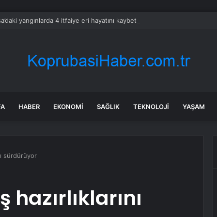
a’daki yangınlarda 4 itfaiye eri hayatını kaybetti
FA
HABER
EKONOMI
SAĞLIK
TEKNOLOJI
YAŞAM
nı sürdürüyor
 hazırlıklarını