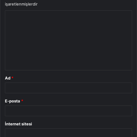
işaretlenmişlerdir
Y
o
r
u
m
*
Ad
*
E-posta
*
İnternet sitesi