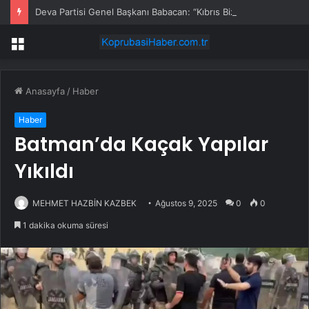
Deva Partisi Genel Başkanı Babacan: “Kıbrıs Bizim Milli Davamızdır”
Menü
Anasayfa
/
Haber
Haber
Batman’da Kaçak Yapılar
Yıkıldı
MEHMET HAZBİN KAZBEK
Ağustos 9, 2025
0
0
1 dakika okuma süresi