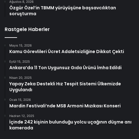
Ağustos 8, 2026
Özgür Özel’in TBMM yürüyüşüne başsavcılıktan
soruşturma
Rastgele Haberler
Mayıs 15, 2026
Kamu Görevlileri Ücret Adaletsizliğine Dikkat Çekti
Eylül 15, 2025
Ankara’da 11 Ton Uygunsuz Gıda Ürünü İmha Edildi
Nisan 20, 2025
Yapay Zeka Destekli Hız Tespit Sistemi Ülkemizde
Uygulandı
Ocak 15, 2026
Mardin Festivali’nde MSB Armoni Mızıkası Konseri
Haziran 12, 2025
İçinde 242 kişinin bulunduğu yolcu uçağının düşme anı
kamerada