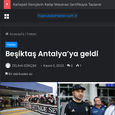
Kartepeli Gençlerin Kamp Macerası Sertifikayla Taçlandı
Menü
Anasayfa
/
Haber
Haber
Beşiktaş Antalya’ya geldi
ZELİHA GÖKÇEK
Kasım 5, 2023
0
1
Bir dakikadan az