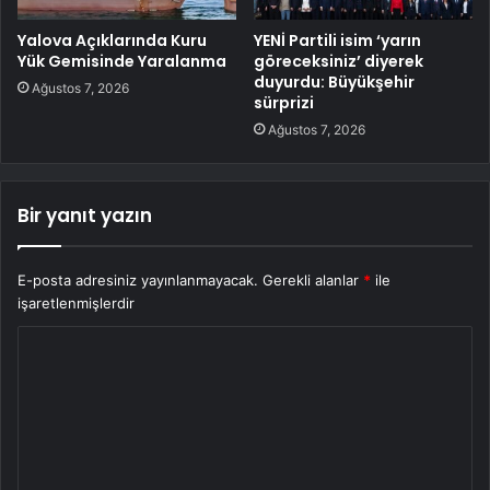
Yalova Açıklarında Kuru
YENİ Partili isim ‘yarın
Yük Gemisinde Yaralanma
göreceksiniz’ diyerek
duyurdu: Büyükşehir
Ağustos 7, 2026
sürprizi
Ağustos 7, 2026
Bir yanıt yazın
E-posta adresiniz yayınlanmayacak.
Gerekli alanlar
*
ile
işaretlenmişlerdir
Y
o
r
u
m