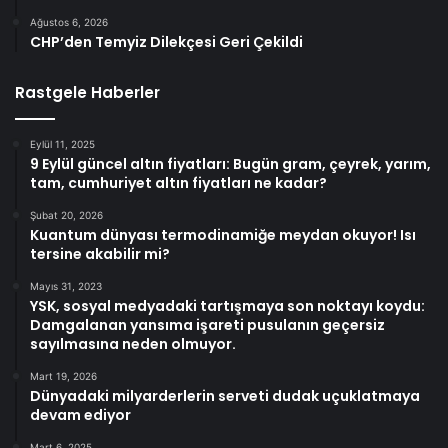
Ağustos 6, 2026
CHP’den Temyiz Dilekçesi Geri Çekildi
Rastgele Haberler
Eylül 11, 2025
9 Eylül güncel altın fiyatları: Bugün gram, çeyrek, yarım,
tam, cumhuriyet altın fiyatları ne kadar?
Şubat 20, 2026
Kuantum dünyası termodinamiğe meydan okuyor! Isı
tersine akabilir mi?
Mayıs 31, 2023
YSK, sosyal medyadaki tartışmaya son noktayı koydu:
Damgalanan yansıma işareti pusulanın geçersiz
sayılmasına neden olmuyor.
Mart 19, 2026
Dünyadaki milyarderlerin serveti dudak uçuklatmaya
devam ediyor
Mart 6, 2025