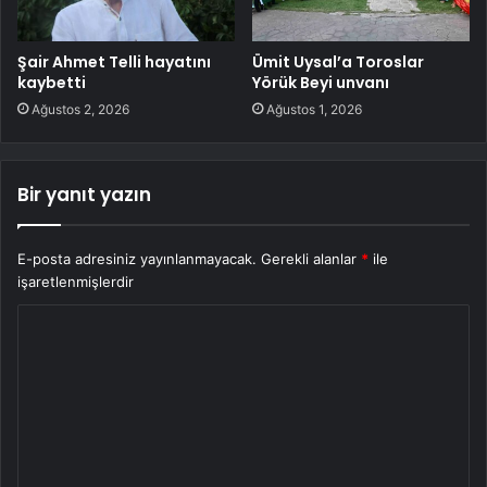
Şair Ahmet Telli hayatını
Ümit Uysal’a Toroslar
kaybetti
Yörük Beyi unvanı
Ağustos 2, 2026
Ağustos 1, 2026
Bir yanıt yazın
E-posta adresiniz yayınlanmayacak.
Gerekli alanlar
*
ile
işaretlenmişlerdir
Y
o
r
u
m
*