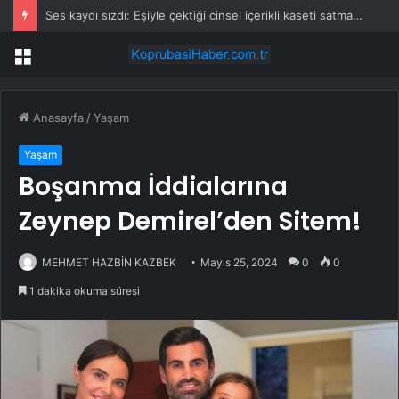
Ses kaydı sızdı: Eşiyle çektiği cinsel içerikli kaseti satmaya çalışıyor
Menü
Anasayfa
/
Yaşam
Yaşam
Boşanma İddialarına
Zeynep Demirel’den Sitem!
MEHMET HAZBİN KAZBEK
Mayıs 25, 2024
0
0
1 dakika okuma süresi