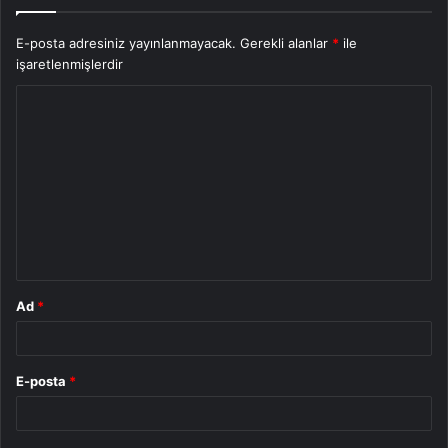
E-posta adresiniz yayınlanmayacak.
Gerekli alanlar
*
ile
işaretlenmişlerdir
Y
o
r
u
m
*
Ad
*
E-posta
*