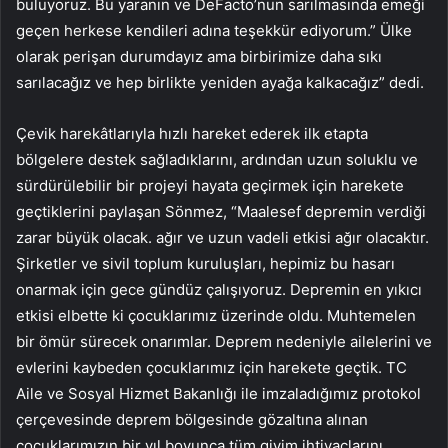
buluyoruz. Bu yaranın ve DeFacto’nun sarılmasında emeği
geçen herkese kendileri adına teşekkür ediyorum.” Ülke
olarak perişan durumdayız ama birbirimize daha sıkı
sarılacağız ve hep birlikte yeniden ayağa kalkacağız” dedi.
Çevik harekâtlarıyla hızlı hareket ederek ilk etapta
bölgelere destek sağladıklarını, ardından uzun soluklu ve
sürdürülebilir bir projeyi hayata geçirmek için harekete
geçtiklerini paylaşan Sönmez, “Maalesef depremin verdiği
zarar büyük olacak. ağır ve uzun vadeli etkisi ağır olacaktır.
Şirketler ve sivil toplum kuruluşları, hepimiz bu hasarı
onarmak için gece gündüz çalışıyoruz. Depremin en yıkıcı
etkisi elbette ki çocuklarımız üzerinde oldu. Muhtemelen
bir ömür sürecek onarımlar. Deprem nedeniyle ailelerini ve
evlerini kaybeden çocuklarımız için harekete geçtik. TC
Aile ve Sosyal Hizmet Bakanlığı ile imzaladığımız protokol
çerçevesinde deprem bölgesinde gözaltına alınan
çocuklarımızın bir yıl boyunca tüm giyim ihtiyaçlarını