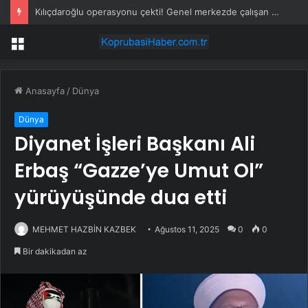
Çubuk’ta Müstakil Evde Yangın
Menü
Anasayfa
/
Dünya
Dünya
Diyanet İşleri Başkanı Ali
Erbaş “Gazze’ye Umut Ol”
yürüyüşünde dua etti
MEHMET HAZBİN KAZBEK
Ağustos 11, 2025
0
0
Bir dakikadan az