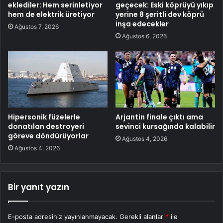
eklediler: Hem serinletiyor
geçecek: Eski köprüyü yıkıp
hem de elektrik üretiyor
yerine 8 şeritli dev köprü
inşa edecekler
Ağustos 7, 2026
Ağustos 6, 2026
Hipersonik füzelerle
Arjantin finale çıktı ama
donatılan destroyeri
sevinci kursağında kalabilir
göreve döndürüyorlar
Ağustos 4, 2026
Ağustos 4, 2026
Bir yanıt yazın
E-posta adresiniz yayınlanmayacak.
Gerekli alanlar
*
ile