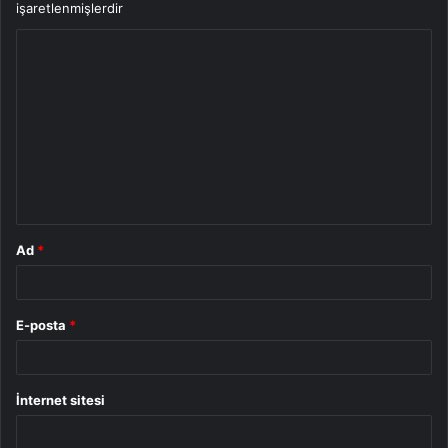
işaretlenmişlerdir
Y
o
r
u
m
*
Ad
*
E-posta
*
İnternet sitesi