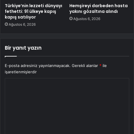
Türkiye’nin lezzeti dünyayı
Hemşireyi darbeden hasta
fethetti: 91 ülkeye kapış
yakını gözaltına alındı
kapış satılıyor
Ağustos 6, 2026
Ağustos 6, 2026
Bir yanıt yazın
E-posta adresiniz yayınlanmayacak.
Gerekli alanlar
*
ile
işaretlenmişlerdir
Y
o
r
u
m
*