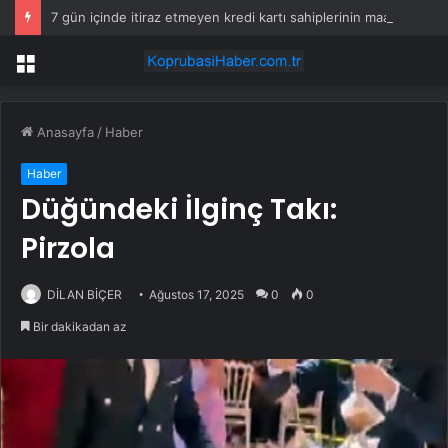
7 gün içinde itiraz etmeyen kredi kartı sahiplerinin maaşına haciz gelecek
Menü
Anasayfa
/
Haber
Haber
Düğündeki İlginç Takı:
Pirzola
DİLAN BİÇER
Ağustos 17, 2025
0
0
Bir dakikadan az