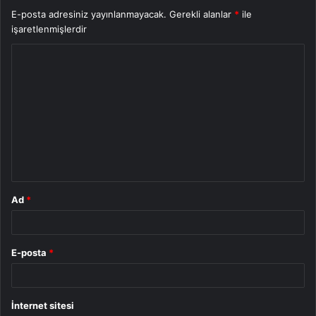
E-posta adresiniz yayınlanmayacak.
Gerekli alanlar
*
ile
işaretlenmişlerdir
Y
o
r
u
m
*
Ad
*
E-posta
*
İnternet sitesi