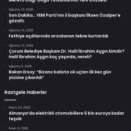
Mereto Dağı: Doğa Tutkunlarının Yeni Gözdesi
Ağustos 10, 2026
Son Dakika… YENİ Parti’nin il başkanı İlksen Özalper’e
gözaltı
Ağustos 10, 2026
Fethiye açıklarında arızalanan tekne kurtarıldı
Ağustos 10, 2026
Çorum Belediye Başkanı Dr. Halil İbrahim Aşgın kimdir?
Halil İbrahim Aşgın kaç yaşında, nereli?
Ağustos 9, 2026
Bakan Ersoy: “Bizans balista ok uçları ilk kez gün
yüzüne çıkarıldı”
Rastgele Haberler
Mayıs 20, 2026
Almanya’da elektrikli otomobillere 6 bin euroya kadar
teşvik
Nisan 3, 2026