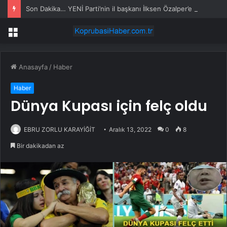
Son Dakika… YENİ Parti’nin il başkanı İlksen Özalper’e gözaltı
Menü
Anasayfa
/
Haber
Haber
Dünya Kupası için felç oldu
EBRU ZORLU KARAYİĞİT
Aralık 13, 2022
0
8
Bir dakikadan az