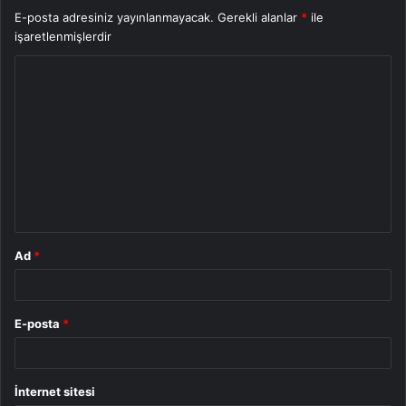
E-posta adresiniz yayınlanmayacak.
Gerekli alanlar
*
ile
işaretlenmişlerdir
Y
o
r
u
m
*
Ad
*
E-posta
*
İnternet sitesi