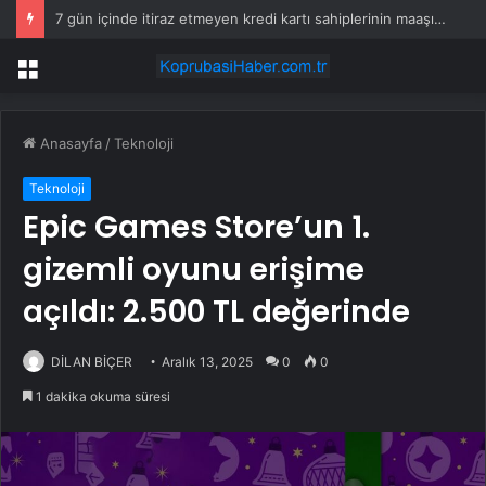
7 gün içinde itiraz etmeyen kredi kartı sahiplerinin maaşına haciz gelecek
Menü
Anasayfa
/
Teknoloji
Teknoloji
Epic Games Store’un 1.
gizemli oyunu erişime
açıldı: 2.500 TL değerinde
DİLAN BİÇER
Aralık 13, 2025
0
0
1 dakika okuma süresi