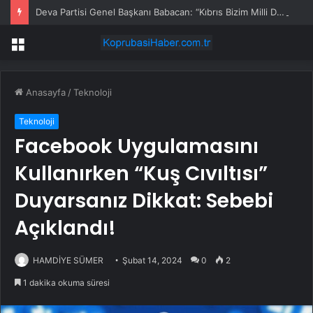
Deva Partisi Genel Başkanı Babacan: “Kıbrıs Bizim Milli Davamızdır”
Menü
Anasayfa
/
Teknoloji
Teknoloji
Facebook Uygulamasını
Kullanırken “Kuş Cıvıltısı”
Duyarsanız Dikkat: Sebebi
Açıklandı!
HAMDİYE SÜMER
Şubat 14, 2024
0
2
1 dakika okuma süresi