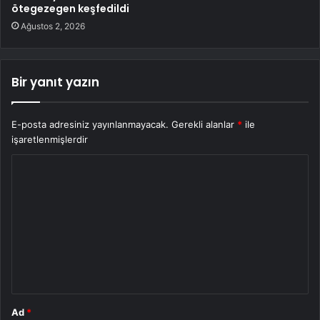
ötegezegen keşfedildi
Ağustos 2, 2026
Bir yanıt yazın
E-posta adresiniz yayınlanmayacak.
Gerekli alanlar
*
ile
işaretlenmişlerdir
Y
o
r
u
m
*
Ad
*