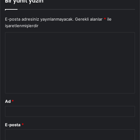
Bir yanıt yazın
E-posta adresiniz yayınlanmayacak.
Gerekli alanlar
*
ile
işaretlenmişlerdir
Y
o
r
u
m
*
Ad
*
E-posta
*