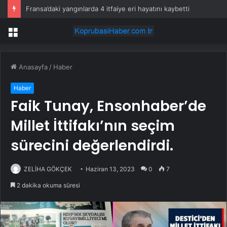
Fransa’daki yangınlarda 4 itfaiye eri hayatını kaybetti
Menü
Anasayfa
/
Haber
Haber
Faik Tunay, Ensonhaber’de
Millet İttifakı’nın seçim
sürecini değerlendirdi.
ZELİHA GÖKÇEK
Haziran 13, 2023
0
7
2 dakika okuma süresi