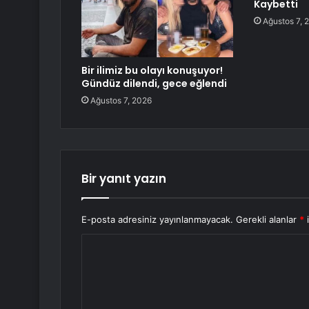
Kaybetti
Ağustos 7, 
Bir ilimiz bu olayı konuşuyor!
Gündüz dilendi, gece eğlendi
Ağustos 7, 2026
Bir yanıt yazın
E-posta adresiniz yayınlanmayacak.
Gerekli alanlar
*
i
Y
o
r
u