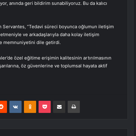
yor, anında geri bildirim sunabiliyoruz. Bu da kalıcı
yn Servantes, “Tedavi süreci boyunca oğlumun iletişim
ğretmeniyle ve arkadaşlarıyla daha kolay iletişim
le memnuniyetini dile getirdi.
ler’de özel eğitime erişimin kalitesinin artırılmasının
arılarına, öz güvenlerine ve toplumsal hayata aktif
erest
Reddit
VKontakte
Odnoklassniki
Pocket
E-Posta ile paylaş
Yazdır