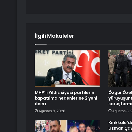
İlgili Makaleler
MHP’li Yıldız siyasi partilerin
Özgür Öze
kapatılma nedenlerine 2 yeni
yürüyüşüne
öneri
soruşturm
Ağustos 8, 2026
Ağustos 8, 
Kırıkkale’d
Uzman Çav