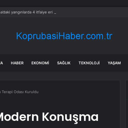
a’daki yangınlarda 4 itfaiye eri hayatını kaybetti
FA
HABER
EKONOMI
SAĞLIK
TEKNOLOJI
YAŞAM
a Terapi Odası Kuruldu
lk Modern Konuşma