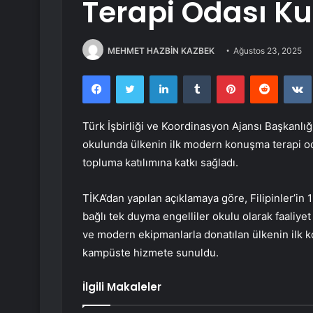
Terapi Odası K
MEHMET HAZBİN KAZBEK
Ağustos 23, 2025
Facebook
Twitter
LinkedIn
Tumblr
Pinterest
Reddit
Türk İşbirliği ve Koordinasyon Ajansı Başkanlığı 
okulunda ülkenin ilk modern konuşma terapi oda
topluma katılımına katkı sağladı.
TİKA’dan yapılan açıklamaya göre, Filipinler’in 
bağlı tek duyma engelliler okulu olarak faaliye
ve modern ekipmanlarla donatılan ülkenin ilk 
kampüste hizmete sunuldu.
İlgili Makaleler