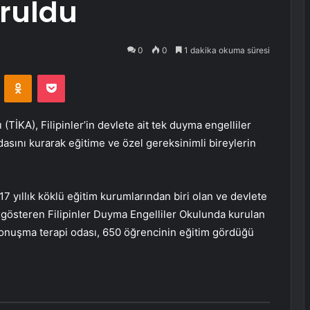
uruldu
0
0
1 dakika okuma süresi
VKontakte
Odnoklassniki
Pocket
(TİKA), Filipinler’in devlete ait tek duyma engelliler
sını kurarak eğitime ve özel gereksinimli bireylerin
117 yıllık köklü eğitim kurumlarından biri olan ve devlete
t gösteren Filipinler Duyma Engelliler Okulunda kurulan
konuşma terapi odası, 650 öğrencinin eğitim gördüğü