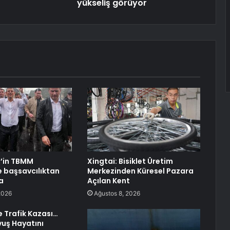
yükseliş görüyor
l’in TBMM
Xingtai: Bisiklet Üretim
 başsavcılıktan
Merkezinden Küresel Pazara
a
Açılan Kent
2026
Ağustos 8, 2026
e Trafik Kazası…
uş Hayatını