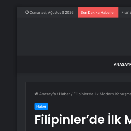
Frans
Cumartesi, Ağustos 8 2026
Son Dakika Haberleri
ANASAY
Anasayfa
/
Haber
/
Filipinler’de İlk Modern Konuşm
Haber
Filipinler’de İ