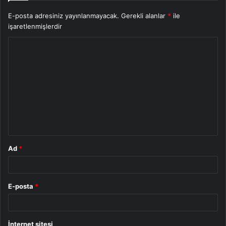
E-posta adresiniz yayınlanmayacak.
Gerekli alanlar
*
ile
işaretlenmişlerdir
Y
o
r
u
m
*
Ad
*
E-posta
*
İnternet sitesi