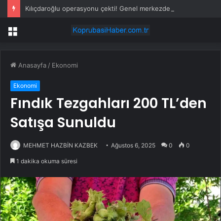
Kılıçdaroğlu operasyonu çekti! Genel merkezde çalışan 24 kişi işten çıkarıldı
Menü
Anasayfa
/
Ekonomi
Ekonomi
Fındık Tezgahları 200 TL’den
Satışa Sunuldu
MEHMET HAZBİN KAZBEK
Ağustos 6, 2025
0
0
1 dakika okuma süresi