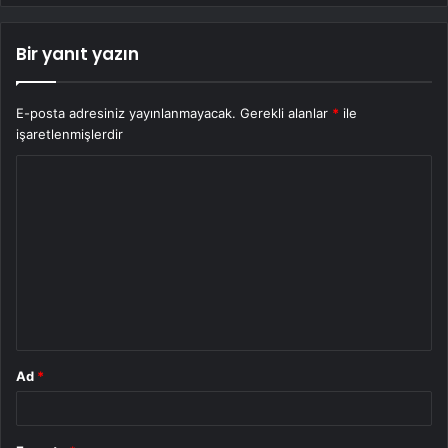
Bir yanıt yazın
E-posta adresiniz yayınlanmayacak.
Gerekli alanlar
*
ile
işaretlenmişlerdir
Y
o
r
u
m
*
Ad
*