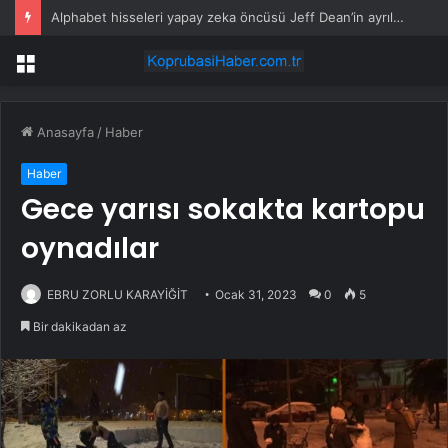
Alphabet hisseleri yapay zeka öncüsü Jeff Dean’in ayrılmasıyla %5 düştü
Menü
Anasayfa
/
Haber
Haber
Gece yarısı sokakta kartopu
oynadılar
EBRU ZORLU KARAYİĞİT
Ocak 31, 2023
0
5
Bir dakikadan az