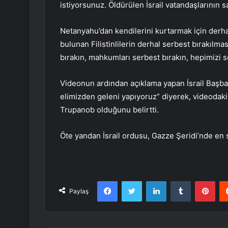
istiyorsunuz. Öldürülen İsrail vatandaşlarının sa
Netanyahu’dan kendilerini kurtarmak için derhal 
bulunan Filistinlilerin derhal serbest bırakılma
bırakın, mahkumları serbest bırakın, hepimizi s
Videonun ardından açıklama yapan İsrail Başbaka
elimizden geleni yapıyoruz” diyerek, videodaki
Trupanob olduğunu belirtti.
Öte yandan İsrail ordusu, Gazze Şeridi’nde en
Facebook
Twitter
LinkedIn
Tumblr
Pint
Paylaş