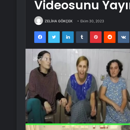
Videosunu Yay
ZELİHA GÖKÇEK
Ekim 30, 2023
Facebook
Twitter
LinkedIn
Tumblr
Pinterest
Reddit