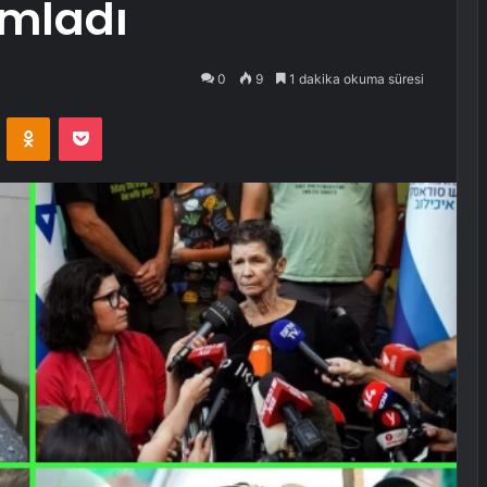
ımladı
0
9
1 dakika okuma süresi
VKontakte
Odnoklassniki
Pocket