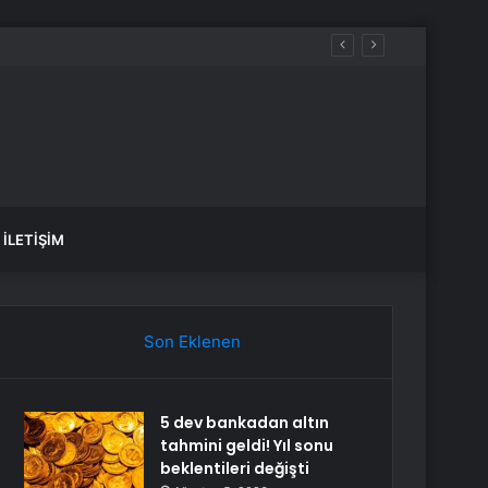
attı: 3 gün 5 yıl gibi geçti
İLETIŞIM
Son Eklenen
5 dev bankadan altın
tahmini geldi! Yıl sonu
beklentileri değişti