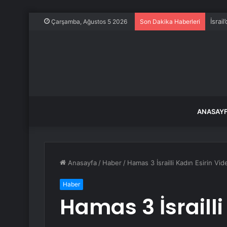
İsrai
Çarşamba, Ağustos 5 2026
Son Dakika Haberleri
ANASAY
Anasayfa
/
Haber
/
Hamas 3 İsrailli Kadın Esirin Vi
Haber
Hamas 3 İsrailli