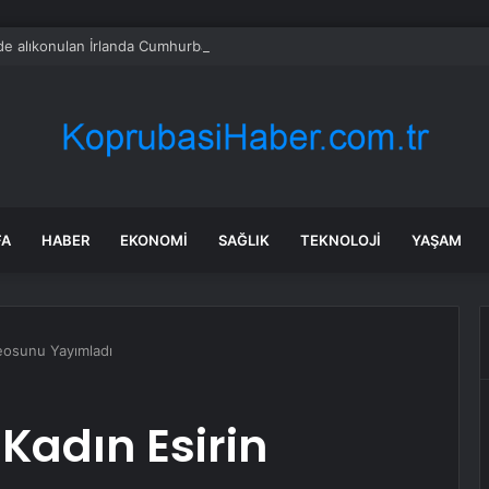
l’de alıkonulan İrlanda Cumhurbaşkanının aktivist kardeşi yaşadığı zulmü anl
FA
HABER
EKONOMI
SAĞLIK
TEKNOLOJI
YAŞAM
deosunu Yayımladı
 Kadın Esirin