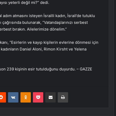
yısı yeterli değil mi?” dedi.
adım atmasını isteyen İsrailli kadın, İsrail’de tutuklu
sı çağrısında bulunarak, “Vatandaşlarınızı serbest
erbest bırakın. Ailelerimize dönelim.”
nı, “Esirlerin ve kayıp kişilerin evlerine dönmesi için
 kadınların Daniel Aloni, Rimon Kirsht ve Yelena
 son 239 kişinin esir tutulduğunu duyurdu. – GAZZE
erest
Reddit
VKontakte
Odnoklassniki
Pocket
E-Posta ile paylaş
Yazdır