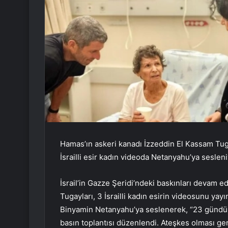
Hamas’ın askeri kanadı İzzeddin El Kassam Tugay
İsrailli esir kadın videoda Netanyahu’ya seslen
İsrail’in Gazze Şeridi’ndeki baskınları devam 
Tugayları, 3 İsrailli kadın esirin videosunu yayı
Binyamin Netanyahu’ya seslenerek, “23 gündür 
basın toplantısı düzenlendi. Ateşkes olması ge