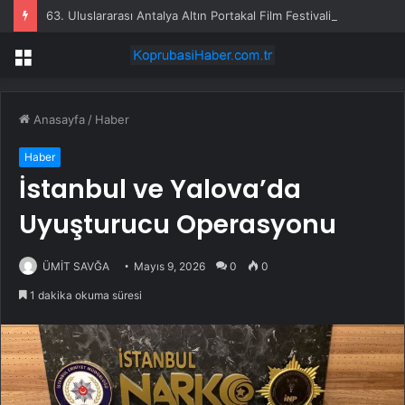
63. Uluslararası Antalya Altın Portakal Film Festivali’nde Ulusal Uzun Jüri Başkanı Derviş Zaim!
Menü
Anasayfa
/
Haber
Haber
İstanbul ve Yalova’da
Uyuşturucu Operasyonu
ÜMİT SAVĞA
Mayıs 9, 2026
0
0
1 dakika okuma süresi