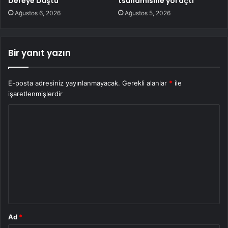
Dereye Düştü
tsunamisine yol açtı
Ağustos 6, 2026
Ağustos 5, 2026
Bir yanıt yazın
E-posta adresiniz yayınlanmayacak.
Gerekli alanlar
*
ile
işaretlenmişlerdir
Y
o
r
u
m
*
Ad
*