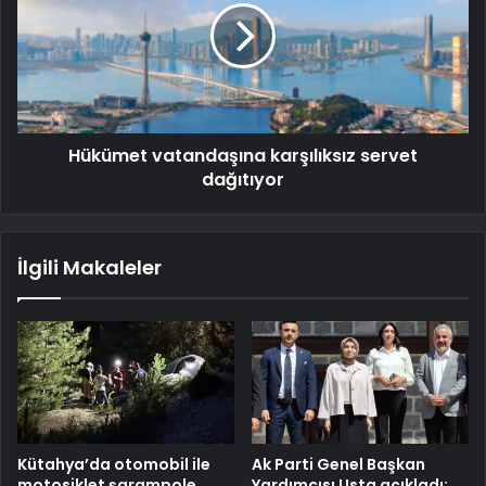
Hükümet vatandaşına karşılıksız servet
dağıtıyor
İlgili Makaleler
Kütahya’da otomobil ile
Ak Parti Genel Başkan
motosiklet şarampole
Yardımcısı Usta açıkladı: