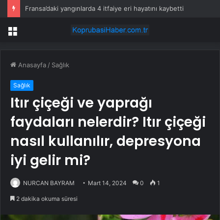
Fransa’daki yangınlarda 4 itfaiye eri hayatını kaybetti
Menü
Anasayfa
/
Sağlık
Sağlık
Itır çiçeği ve yaprağı
faydaları nelerdir? Itır çiçeği
nasıl kullanılır, depresyona
iyi gelir mi?
NURCAN BAYRAM
Mart 14, 2024
0
1
2 dakika okuma süresi