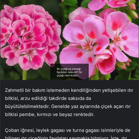
Zahmetli bir bakım istemeden kendiliğinden yetişebilen ıtır
bitkisi, arzu edildiği takdirde saksıda da
büyütülebilmektedir. Genelde yaz aylarında çiçek açan ıtır
bitkisi pembe, kırmızı ve beyaz renktedir.
Çoban iğnesi, leylek gagası ve turna gagası isimleriyle de
bilinen ıtır çiçeğinin faydaları saymakla bitmiyor. İşte, ıtır