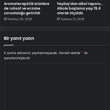
Aromaterapötik ürünlere
Yeşilay’dan alkol raporu…
de ruhsat ve eczane
Alkole başlama yaşı 19,4
zorunluluğu getirildi
olarak ölçüldü
Temmuz 24, 2026
Temmuz 21, 2026
Bir yanıt yazın
E-posta adresiniz yayınlanmayacak.
Gerekli alanlar
*
ile
işaretlenmişlerdir
Y
o
r
u
m
*