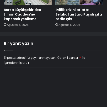
Bursa Büyükşehir’den
Evlilik krizini atlattı:
Liman Caddesi’ne
Selahattin Lara Paşalı çifti
kapsamlı yenileme
tatile çıktı
Ağustos 5, 2026
Ağustos 5, 2026
Bir yanıt yazın
E-posta adresiniz yayınlanmayacak.
Gerekli alanlar
*
ile
işaretlenmişlerdir
Y
o
r
u
m
*