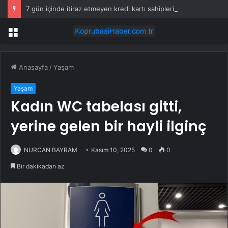
7 gün içinde itiraz etmeyen kredi kartı sahiplerinin maaşına haciz gelecek
Menü
Anasayfa
/
Yaşam
Yaşam
Kadın WC tabelası gitti,
yerine gelen bir hayli ilginç
NURCAN BAYRAM
Kasım 10, 2025
0
0
Bir dakikadan az