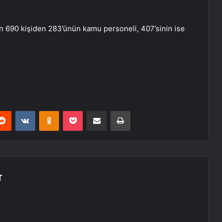
 690 kişiden 283’ünün kamu personeli, 407’sinin ise
erest
Reddit
VKontakte
Odnoklassniki
Pocket
E-Posta ile paylaş
Yazdır
T