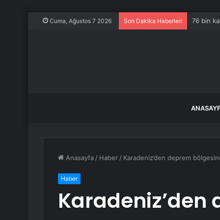
76 bin ka
Cuma, Ağustos 7 2026
Son Dakika Haberleri
ANASAY
Anasayfa
/
Haber
/
Karadeniz’den deprem bölgesin
Haber
Karadeniz’den 