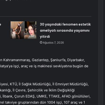
e
30 yaşındaki fenomen estetik
ameliyatı sırasında yaşamını
yitirdi
Ağustos 7, 2026
ten Kahramanmaraş, Gaziantep, Şanlıurfa, Diyarbakır,
atya’ya işçi, araç ve iş makinesi sevkiyatına bugün de
esi, KTÜ, İl Sağlık Müdürlüğü, İl Emniyet Müdürlüğü,
nlığı, İl Çevre, Şehircilik ve İklim Değişikliği
zi, İlbank, Çoruh EDAŞ, UMKE, TTAKE, AFAD gönüllüleri,
l takviye gruplarından dün 1004 işçi, 107 araç ve 1