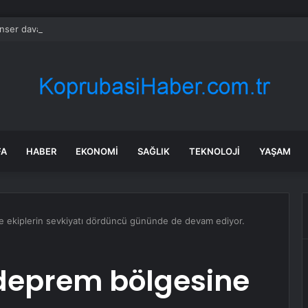
nser davasına 5,5 milyar dolarlık teklif!
FA
HABER
EKONOMI
SAĞLIK
TEKNOLOJI
YAŞAM
e ekiplerin sevkiyatı dördüncü gününde de devam ediyor.
deprem bölgesine