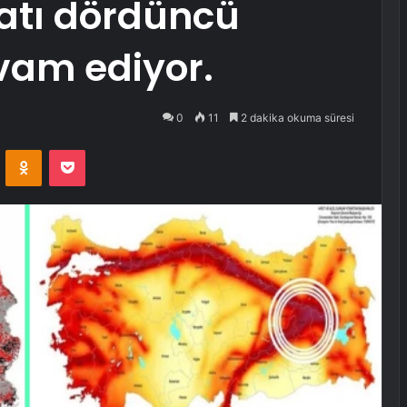
yatı dördüncü
am ediyor.
0
11
2 dakika okuma süresi
VKontakte
Odnoklassniki
Pocket