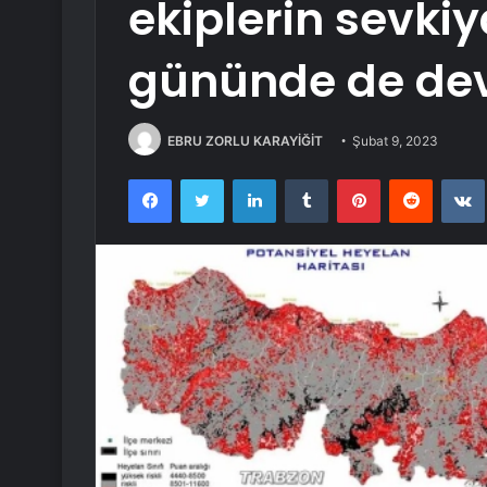
ekiplerin sevki
gününde de dev
EBRU ZORLU KARAYİĞİT
Şubat 9, 2023
Facebook
Twitter
LinkedIn
Tumblr
Pinterest
Reddit