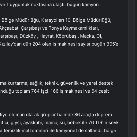
aç ve 1 uygunluk noktasına ulaştı. bugün kamyon
 Bölge Müdürlüğü, Karayolları 10. Bölge Müdürlüğü,
Akçaabat, Çarşıbaşı ve Tonya Kaymakamlıkları,
Çarşıbaşı, Düzköy , Hayrat, Köprübaşı, Maçka, Of,
Kızılay’dan dün 204 olan iş makinesi sayısı bugün 305’e
ama kurtarma, sağlık, teknik, güvenlik ve yerel destek
unduğu toplam 764 işçi, 166 iş makinesi ve 64 çeşit
ifiye eleman olarak gruplar halinde 86 araçla deprem
sıtıcı, giysi, ayakkabı, mama, su, bebek ile 76 TIR’ın sevk
 ve temizlik malzemeleri ile kamyonet de sallandı. bölge