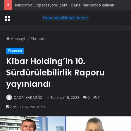
Kılıçdaroğlu operasyonu çekti! Genel merkezde çalışan 24 kişi işten çıkarıldı
Menü
Anasayfa
/
Ekonomi
Ekonomi
Kibar Holding’in 10.
Sürdürülebilirlik Raporu
yayınlandı
ÇAĞRI KARAGÖZ
Temmuz 19, 2023
0
7
2 dakika okuma süresi