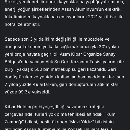
Şirket, yenilenebilir enerji kaynaklarına yaptığı yatırımlarla,
enerji yoğun şirketlerinden Assan Alüminyum’un elektrik
tüketiminden kaynaklanan emisyonlarını 2021 yılı itibari ile
nötralize etmiştir.
Sadece son 3 yılda iklim değişikliği ile mücadele ve
döngüsel ekonomiye katkı sağlamak amacıyla 30’a yakın
yeni proje hayata geçirildi. Asım Kibar Organize Sanayi
Bölgesi’nde yapılan Atık Su Geri Kazanım Tesisi yatırımı ile
bu yıl yaklaşık 500 bin metreküp su geri kazanıldı. Geri
dönüştürülen ve yeniden kullanılan hammadde miktarı son
7 yılda yüzde 49 artarken, geri dönüştürülen atık miktarı
yüzde 99,3’e yükseldi.
Kibar Holding’in biyoçeşitliliği savunma stratejisi
çerçevesinde, türleri yok olma tehlikesi altındaki “Kum
Zambağı” bitkisi, nesli tükenen “Mavi Yıldız” bitkisinin
ardından Assan Alüminyum ve Kocaeli Üniversitesi iş