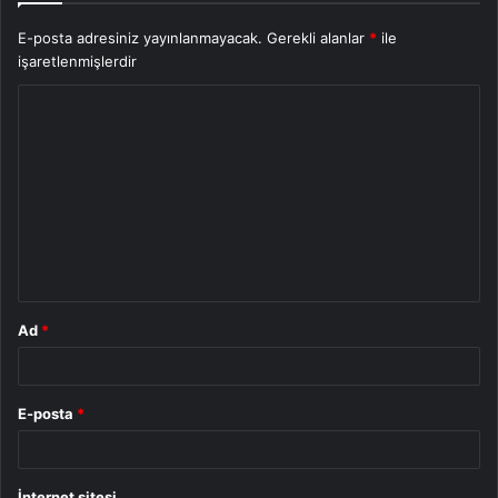
E-posta adresiniz yayınlanmayacak.
Gerekli alanlar
*
ile
işaretlenmişlerdir
Y
o
r
u
m
*
Ad
*
E-posta
*
İnternet sitesi