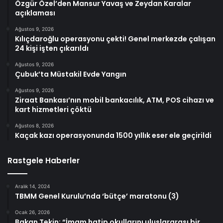
Özgür Özel’den Mansur Yavaş ve Zeydan Karalar
açıklaması
Ağustos 9, 2026
Kılıçdaroğlu operasyonu çekti! Genel merkezde çalışan
24 kişi işten çıkarıldı
Ağustos 9, 2026
Çubuk’ta Müstakil Evde Yangın
Ağustos 9, 2026
Ziraat Bankası’nın mobil bankacılık, ATM, POS cihazı ve
kart hizmetleri çöktü
Ağustos 8, 2026
Kaçak kazı operasyonunda 1500 yıllık eser ele geçirildi
Rastgele Haberler
Aralık 14, 2024
TBMM Genel Kurulu’nda ‘bütçe’ maratonu (3)
Ocak 26, 2026
Bakan Tekin: “İmam hatip okullarını uluslararası bir