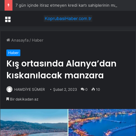
7 gün içinde itiraz etmeyen kredi kartı sahiplerinin maaşına haciz gelecek
Menü
Anasayfa
/
Haber
Haber
Kış ortasında Alanya’dan
kıskanılacak manzara
HAMDİYE SÜMER
Şubat 2, 2023
0
10
Bir dakikadan az