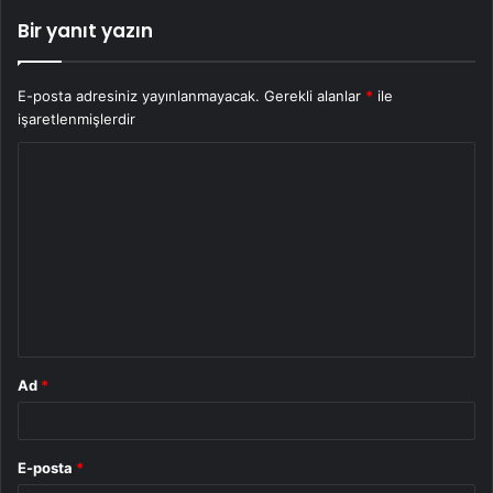
Bir yanıt yazın
E-posta adresiniz yayınlanmayacak.
Gerekli alanlar
*
ile
işaretlenmişlerdir
Y
o
r
u
m
*
Ad
*
E-posta
*