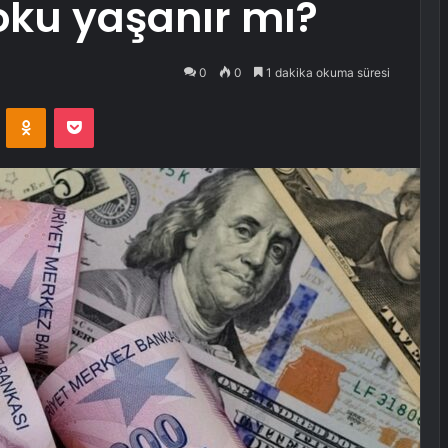
şoku yaşanır mı?
0
0
1 dakika okuma süresi
VKontakte
Odnoklassniki
Pocket