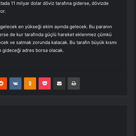
ktada 11 milyar dolar döviz tarafına giderse, dövizde
yor.
gelecek en yükseği ekim ayında gelecek. Bu paranın
erse de kur tarafında güçlü hareket eklenmez çümkü
ecek ve satmak zorunda kalacak. Bu tarafın büyük kısmı
on gideceği adres borsa olacak.
erest
Reddit
VKontakte
Odnoklassniki
Pocket
E-Posta ile paylaş
Yazdır