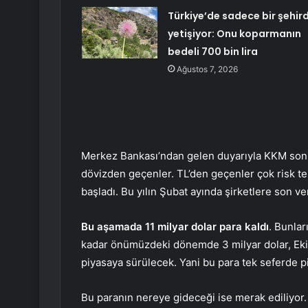
Türkiye’de sadece bir şehir
yetişiyor: Onu koparmanın
bedeli 700 bin lira
Ağustos 7, 2026
Merkez Bankası’ndan gelen duyarıyla KKM sonla
dövizden geçenler. TL’den geçenler çok risk t
başladı. Bu yılın Şubat ayında şirketlere son ver
Bu aşamada 11 milyar dolar para kaldı
. Bunlar
kadar önümüzdeki dönemde 3 milyar dolar, Ekim
piyasaya sürülecek. Yani bu para tek seferde 
Bu paranın nereye gideceği ise merak ediliyor.