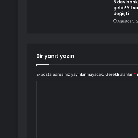
5 dev bank
geldi! Yıl s
değişti
Ağustos 5, 
Bir yanıt yazın
E-posta adresiniz yayınlanmayacak.
Gerekli alanlar
*
i
Y
o
r
u
m
*