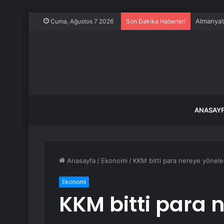
Almanya’d
Cuma, Ağustos 7 2026
Son Dakika Haberleri
ANASAY
Anasayfa
/
Ekonomi
/
KKM bitti para nereye yönele
Ekonomi
KKM bitti para 