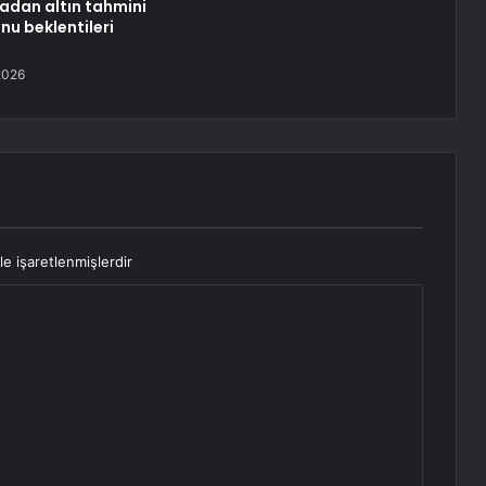
adan altın tahmini
onu beklentileri
2026
le işaretlenmişlerdir