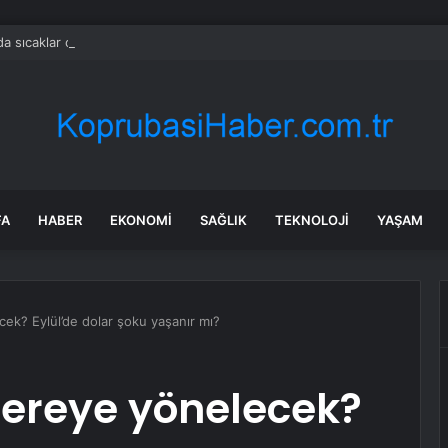
a sıcaklar can alıyor: Bir haftada 9 bin 600 ölüm
FA
HABER
EKONOMI
SAĞLIK
TEKNOLOJI
YAŞAM
cek? Eylül’de dolar şoku yaşanır mı?
nereye yönelecek?