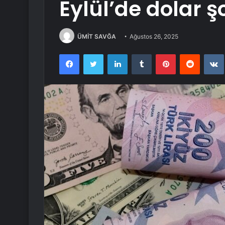
Eylül’de dolar 
ÜMİT SAVĞA
Ağustos 26, 2025
Facebook
Twitter
LinkedIn
Tumblr
Pinterest
Reddit