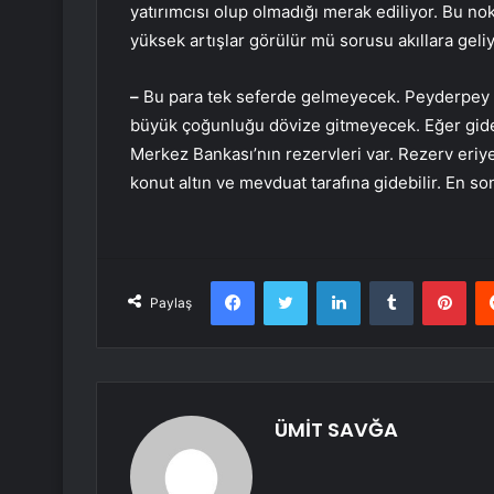
yatırımcısı olup olmadığı merak ediliyor. Bu no
yüksek artışlar görülür mü sorusu akıllara geli
–
Bu para tek seferde gelmeyecek. Peyderpey 
büyük çoğunluğu dövize gitmeyecek. Eğer gid
Merkez Bankası’nın rezervleri var. Rezerv eriy
konut altın ve mevduat tarafına gidebilir. En s
Facebook
Twitter
LinkedIn
Tumblr
Pint
Paylaş
ÜMİT SAVĞA