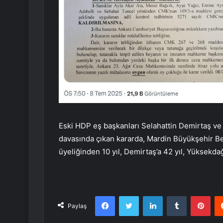
Eski HDP eş başkanları Selahattin Demirtaş ve 
davasında çıkan kararda, Mardin Büyükşehir Bel
üyeliğinden 10 yıl, Demirtaş’a 42 yıl, Yüksekdağ’
Facebook
Twitter
LinkedIn
Tumblr
Pint
Paylaş