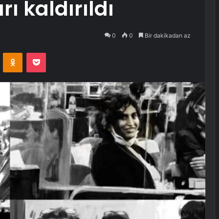
rı kaldırıldı
0
0
Bir dakikadan az
VKontakte
Odnoklassniki
Pocket