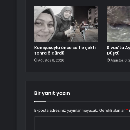
Komşusuyla önce selfie çekti
Sivas’ta A
sonra öldürdü
Düştü
Ağustos 6, 2026
Ağustos 6, 
Bir yanıt yazın
E-posta adresiniz yayınlanmayacak.
Gerekli alanlar
*
i
Y
o