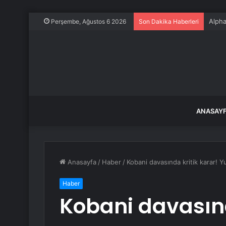
Alpha
Perşembe, Ağustos 6 2026
Son Dakika Haberleri
ANASAY
Anasayfa
/
Haber
/
Kobani davasında kritik karar! Yur
Haber
Kobani davasınd