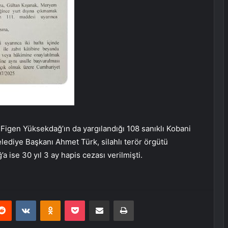
Figen Yüksekdağ’ın da yargılandığı 108 sanıklı Kobani
ediye Başkanı Ahmet Türk, silahlı terör örgütü
a ise 30 yıl 3 ay hapis cezası verilmişti.
erest
Reddit
VKontakte
Odnoklassniki
Pocket
E-Posta ile paylaş
Yazdır