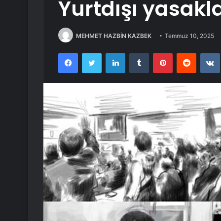
Yurtdışı yasakla
MEHMET HAZBİN KAZBEK
Temmuz 10, 2025
Facebook
Twitter
LinkedIn
Tumblr
Pinterest
Reddit