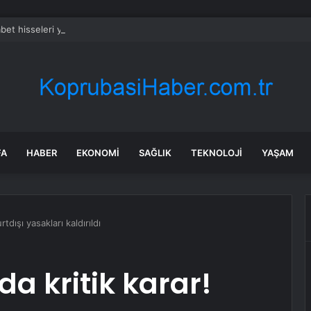
bet hisseleri yapay zeka öncüsü Jeff Dean’in ayrılmasıyla %5 düştü
FA
HABER
EKONOMI
SAĞLIK
TEKNOLOJI
YAŞAM
tdışı yasakları kaldırıldı
a kritik karar!