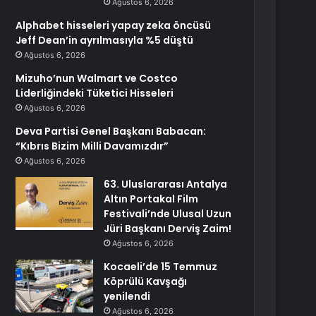
Ağustos 6, 2026
Alphabet hisseleri yapay zeka öncüsü
Jeff Dean’in ayrılmasıyla %5 düştü
Ağustos 6, 2026
Mizuho’nun Walmart ve Costco
Liderliğindeki Tüketici Hisseleri
Ağustos 6, 2026
Deva Partisi Genel Başkanı Babacan:
“Kıbrıs Bizim Milli Davamızdır”
Ağustos 6, 2026
63. Uluslararası Antalya
Altın Portakal Film
Festivali’nde Ulusal Uzun
Jüri Başkanı Derviş Zaim!
Ağustos 6, 2026
Kocaeli’de 15 Temmuz
Köprülü Kavşağı
yenilendi
Ağustos 6, 2026