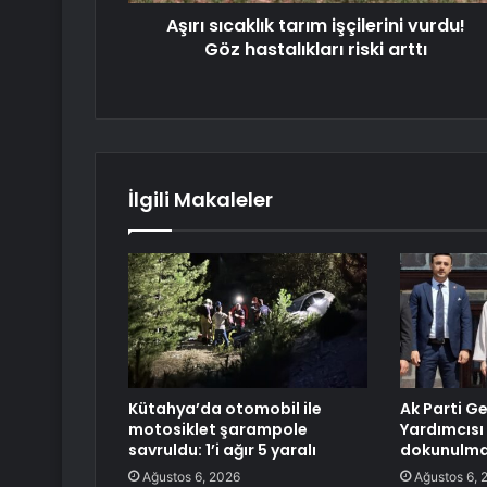
Aşırı sıcaklık tarım işçilerini vurdu!
Göz hastalıkları riski arttı
İlgili Makaleler
Kütahya’da otomobil ile
Ak Parti G
motosiklet şarampole
Yardımcısı 
savruldu: 1’i ağır 5 yaralı
dokunulmaz
Ağustos 6, 2026
Ağustos 6, 