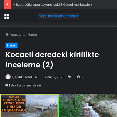
Kılıçdaroğlu operasyonu çekti! Genel merkezde çalışan 24 kişi işten çıkarıldı
Menü
Anasayfa
/
Haber
Haber
Kocaeli deredeki kirlilikte
inceleme (2)
ÇAĞRI KARAGÖZ
Ocak 7, 2023
0
8
1 dakika okuma süresi