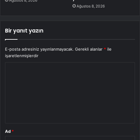
Ağustos 8, 2026
Ağustos 8, 2026
Bir yanıt yazın
E-posta adresiniz yayınlanmayacak.
Gerekli alanlar
*
ile
işaretlenmişlerdir
Y
o
r
u
m
*
Ad
*