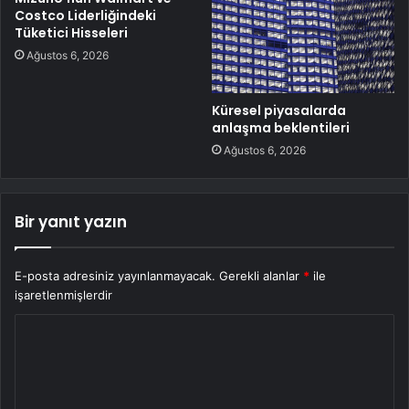
Costco Liderliğindeki
Tüketici Hisseleri
Ağustos 6, 2026
Küresel piyasalarda
anlaşma beklentileri
Ağustos 6, 2026
Bir yanıt yazın
E-posta adresiniz yayınlanmayacak.
Gerekli alanlar
*
ile
işaretlenmişlerdir
Y
o
r