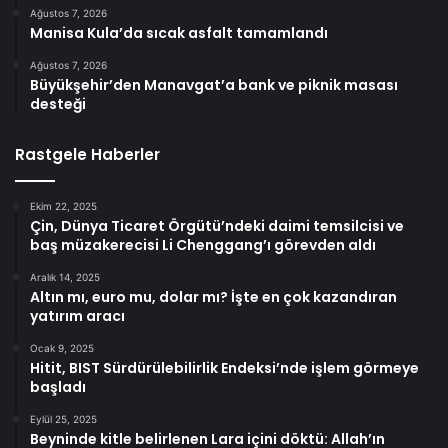
Ağustos 7, 2026
Manisa Kula’da sıcak asfalt tamamlandı
Ağustos 7, 2026
Büyükşehir’den Manavgat’a bank ve piknik masası
desteği
Rastgele Haberler
Ekim 22, 2025
Çin, Dünya Ticaret Örgütü’ndeki daimi temsilcisi ve
baş müzakerecisi Li Chenggang’ı görevden aldı
Aralık 14, 2025
Altın mı, euro mu, dolar mı? İşte en çok kazandıran
yatırım aracı
Ocak 9, 2025
Hitit, BIST Sürdürülebilirlik Endeksi’nde işlem görmeye
başladı
Eylül 25, 2025
Beyninde kitle belirlenen Lara içini döktü: Allah’ın