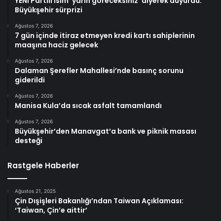
YENİ Partili isim ‘yarın göreceksiniz’ diyerek duyurdu:
Büyükşehir sürprizi
Ağustos 7, 2026
7 gün içinde itiraz etmeyen kredi kartı sahiplerinin
maaşına haciz gelecek
Ağustos 7, 2026
Dalaman Şerefler Mahallesi’nde basınç sorunu
giderildi
Ağustos 7, 2026
Manisa Kula’da sıcak asfalt tamamlandı
Ağustos 7, 2026
Büyükşehir’den Manavgat’a bank ve piknik masası
desteği
Rastgele Haberler
Ağustos 21, 2025
Çin Dışişleri Bakanlığı’ndan Taiwan Açıklaması:
‘Taiwan, Çin’e aittir’