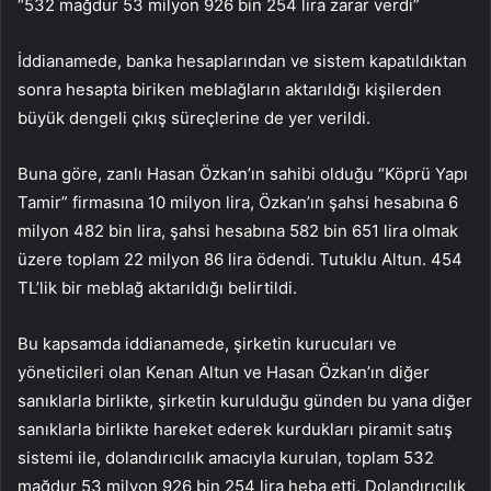
“532 mağdur 53 milyon 926 bin 254 lira zarar verdi”
İddianamede, banka hesaplarından ve sistem kapatıldıktan
sonra hesapta biriken meblağların aktarıldığı kişilerden
büyük dengeli çıkış süreçlerine de yer verildi.
Buna göre, zanlı Hasan Özkan’ın sahibi olduğu “Köprü Yapı
Tamir” firmasına 10 milyon lira, Özkan’ın şahsi hesabına 6
milyon 482 bin lira, şahsi hesabına 582 bin 651 lira olmak
üzere toplam 22 milyon 86 lira ödendi. Tutuklu Altun. 454
TL’lik bir meblağ aktarıldığı belirtildi.
Bu kapsamda iddianamede, şirketin kurucuları ve
yöneticileri olan Kenan Altun ve Hasan Özkan’ın diğer
sanıklarla birlikte, şirketin kurulduğu günden bu yana diğer
sanıklarla birlikte hareket ederek kurdukları piramit satış
sistemi ile, dolandırıcılık amacıyla kurulan, toplam 532
mağdur 53 milyon 926 bin 254 lira heba etti. Dolandırıcılık