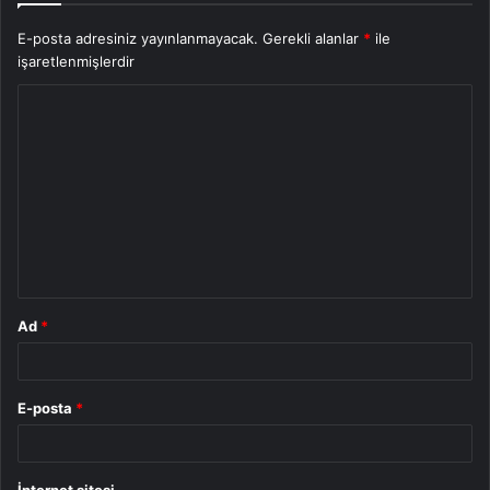
E-posta adresiniz yayınlanmayacak.
Gerekli alanlar
*
ile
işaretlenmişlerdir
Y
o
r
u
m
*
Ad
*
E-posta
*