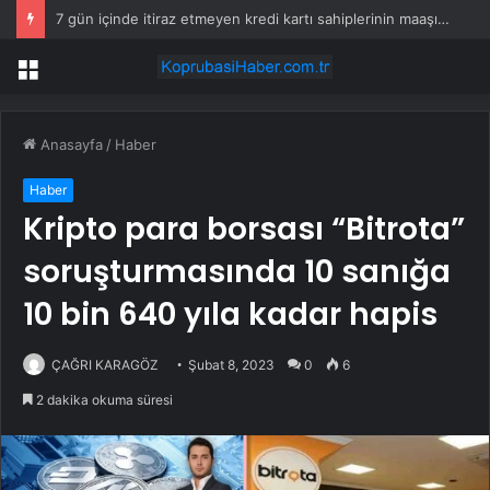
7 gün içinde itiraz etmeyen kredi kartı sahiplerinin maaşına haciz gelecek
Menü
Anasayfa
/
Haber
Haber
Kripto para borsası “Bitrota”
soruşturmasında 10 sanığa
10 bin 640 yıla kadar hapis
ÇAĞRI KARAGÖZ
Şubat 8, 2023
0
6
2 dakika okuma süresi