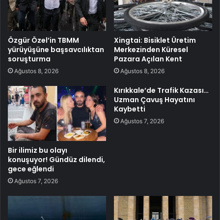
Özgür Özel’in TBMM
Xingtai: Bisiklet Üretim
yürüyüşüne başsavcılıktan
Merkezinden Küresel
soruşturma
Pazara Açılan Kent
Ağustos 8, 2026
Ağustos 8, 2026
Kırıkkale’de Trafik Kazası…
Uzman Çavuş Hayatını
Kaybetti
Ağustos 7, 2026
Bir ilimiz bu olayı
konuşuyor! Gündüz dilendi,
gece eğlendi
Ağustos 7, 2026