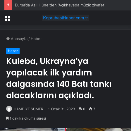
Bursa’da Aslı Hünel’den ‘Açıkhava’da müzik ziyafeti
Menü
Anasayfa
/
Haber
Haber
Kuleba, Ukrayna’ya
yapılacak ilk yardım
dalgasında 140 Batı tankı
alacaklarını açıkladı.
HAMDİYE SÜMER
Ocak 31, 2023
0
7
1 dakika okuma süresi