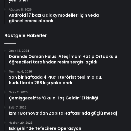
yeni öneri
Ağustos 8, 2026
Android 17 bazı Galaxy modelleri için veda
güncellemesi olacak
Rastgele Haberler
Ocak 18, 2024
Darende Osman Hulusi Ateş İmam Hatip Ortaokulu
öğrencileri tarafından resim sergisi açıldı
Temmuz 6, 2026
Son bir haftada 4 PKK’lı terörist teslim oldu,
hudutlarda 298 kişi yakalandı
Ocak 2, 2026
Çemişgezek’te ‘Okula Hoş Geldin’ Etkinliği
Eylül 7, 2025
İzmir Bornova’dan Zabıta Haftası’nda güçlü mesaj
Haziran 20, 2025
Eskişehir’de Tefecilere Operasyon