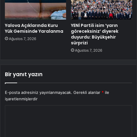
Yalova Açıklarında Kuru
YENİ Partili isim ‘yarın
Yük Gemisinde Yaralanma
göreceksiniz’ diyerek
duyurdu: Büyükşehir
Ağustos 7, 2026
sürprizi
Ağustos 7, 2026
Bir yanıt yazın
E-posta adresiniz yayınlanmayacak.
Gerekli alanlar
*
ile
işaretlenmişlerdir
Y
o
r