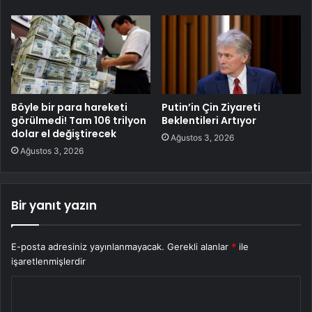
Böyle bir para hareketi
Putin’in Çin Ziyareti
görülmedi! Tam 106 trilyon
Beklentileri Artıyor
dolar el değiştirecek
Ağustos 3, 2026
Ağustos 3, 2026
Bir yanıt yazın
E-posta adresiniz yayınlanmayacak.
Gerekli alanlar
*
ile
işaretlenmişlerdir
Y
o