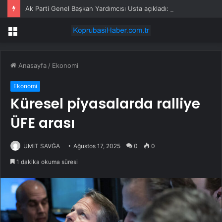
Ak Parti Genel Başkan Yardımcısı Usta açıkladı: Vekil dokunulmazlığı kalkacak mı?
Menü
Anasayfa
/
Ekonomi
Ekonomi
Küresel piyasalarda ralliye
ÜFE arası
ÜMİT SAVĞA
Ağustos 17, 2025
0
0
1 dakika okuma süresi