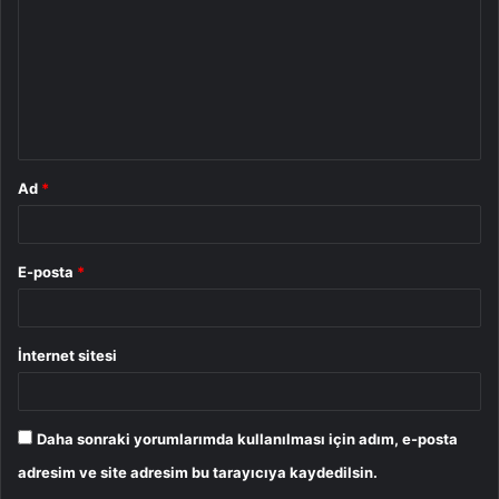
r
u
m
*
Ad
*
E-posta
*
İnternet sitesi
Daha sonraki yorumlarımda kullanılması için adım, e-posta
adresim ve site adresim bu tarayıcıya kaydedilsin.