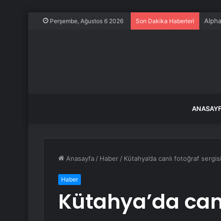
Alpha
Perşembe, Ağustos 6 2026
Son Dakika Haberleri
ANASAY
Anasayfa
/
Haber
/
Kütahya’da canlı fotoğraf sergis
Haber
Kütahya’da canl