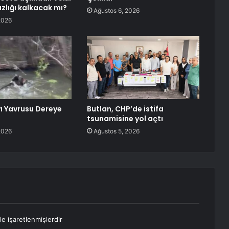
lığı kalkacak mı?
Ağustos 6, 2026
2026
yı Yavrusu Dereye
Butlan, CHP’de istifa
tsunamisine yol açtı
2026
Ağustos 5, 2026
le işaretlenmişlerdir