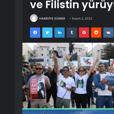
ve Filistin yür
HAMDİYE SÜMER
Kasım 2, 2023
Facebook
Twitter
LinkedIn
Tumblr
Pinterest
Reddit