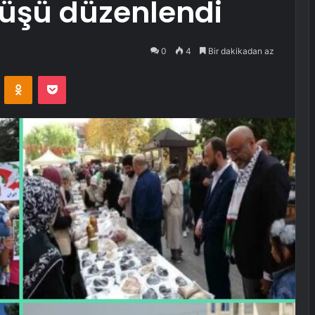
üyüşü düzenlendi
0
4
Bir dakikadan az
VKontakte
Odnoklassniki
Pocket