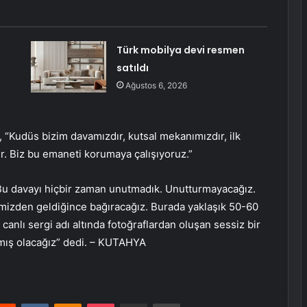
Türk mobilya devi resmen
satıldı
Ağustos 6, 2026
“Kudüs bizim davamızdır, kutsal mekanımızdır, ilk
ir. Biz bu emaneti korumaya çalışıyoruz.”
Bu davayı hiçbir zaman unutmadık. Unutturmayacağız.
limizden geldiğince bağıracağız. Burada yaklaşık 50-60
canlı sergi adı altında fotoğraflardan oluşan sessiz bir
atmış olacağız” dedi. – KUTAHYA
erest
Reddit
VKontakte
Odnoklassniki
Pocket
E-Posta ile paylaş
Yazdır