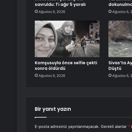
savruldu: 1’i ağır 5 yaralı
dokunulmaz
Ağustos 6, 2026
Ağustos 6, 
Komşusuyla önce selfie çekti
Sivas’ta A
sonra öldürdü
Düştü
Ağustos 6, 2026
Ağustos 6, 
Bir yanıt yazın
E-posta adresiniz yayınlanmayacak.
Gerekli alanlar
*
i