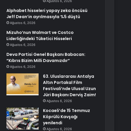
Ağustos 6, 2026
Alphabet hisseleri yapay zeka öncüsü
Jeff Dean’in ayrılmasıyla %5 düştü
Ağustos 6, 2026
Mizuho’nun Walmart ve Costco
Liderliğindeki Tüketici Hisseleri
Ağustos 6, 2026
Deva Partisi Genel Başkanı Babacan:
“Kıbrıs Bizim Milli Davamızdır”
Ağustos 6, 2026
63. Uluslararası Antalya
Altın Portakal Film
Festivali’nde Ulusal Uzun
Jüri Başkanı Derviş Zaim!
Ağustos 6, 2026
Kocaeli’de 15 Temmuz
Köprülü Kavşağı
yenilendi
Ağustos 6, 2026