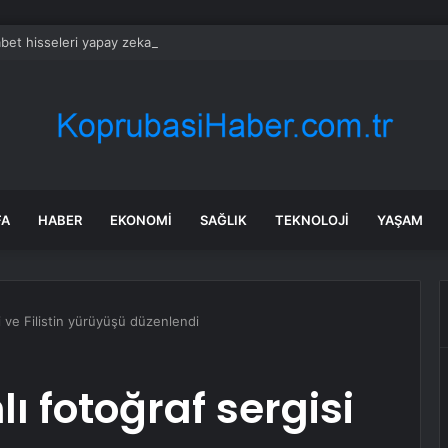
bet hisseleri yapay zeka öncüsü Jeff Dean’in ayrılmasıyla %5 düştü
FA
HABER
EKONOMI
SAĞLIK
TEKNOLOJI
YAŞAM
i ve Filistin yürüyüşü düzenlendi
ı fotoğraf sergisi