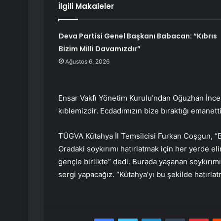
İlgili Makaleler
Deva Partisi Genel Başkanı Babacan: “Kıbrıs
Bizim Milli Davamızdır”
Ağustos 6, 2026
Ensar Vakfı Yönetim Kurulu’ndan Oğuzhan İnce, 
kıblemizdir. Ecdadımızın bize bıraktığı emanett
TÜGVA Kütahya İl Temsilcisi Furkan Coşgun, “
Oradaki soykırımı hatırlatmak için her yerde e
gençle birlikte” dedi. Burada yaşanan soykırımı 
sergi yapacağız. “Kütahya’yı bu şekilde hatırl
Facebook
Twitter
LinkedIn
Tumblr
Pint