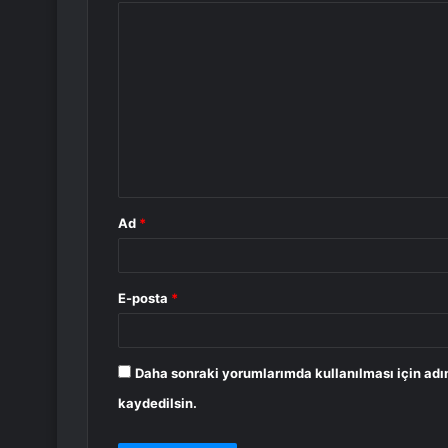
Y
o
r
u
m
*
Ad
*
E-posta
*
Daha sonraki yorumlarımda kullanılması için adı
kaydedilsin.