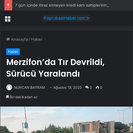
7 gün içinde itiraz etmeyen kredi kartı sahiplerinin maaşına haciz gelecek
Menü
Anasayfa
/
Haber
Haber
Merzifon’da Tır Devrildi,
Sürücü Yaralandı
NURCAN BAYRAM
Ağustos 18, 2025
0
0
Bir dakikadan az