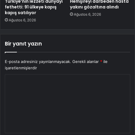
Türkiye’nin lezzeti dünyayı
Hemşireyi darbeden hasta
fethetti: 91 ülkeye kapış
yakını gözaltına alındı
kapış satılıyor
Ağustos 6, 2026
Ağustos 6, 2026
Bir yanıt yazın
E-posta adresiniz yayınlanmayacak.
Gerekli alanlar
*
ile
işaretlenmişlerdir
Y
o
r
u
m
*