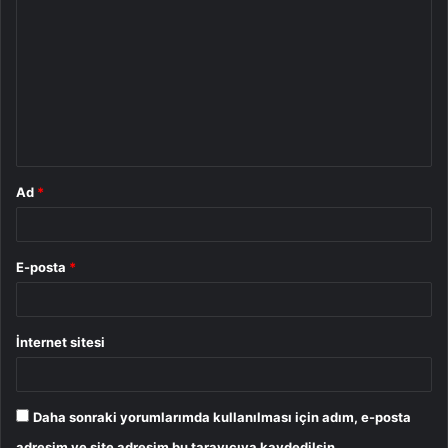
o
r
u
m
*
Ad
*
E-posta
*
İnternet sitesi
Daha sonraki yorumlarımda kullanılması için adım, e-posta
adresim ve site adresim bu tarayıcıya kaydedilsin.