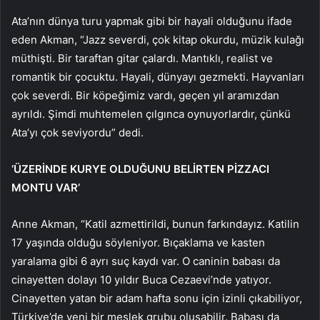
Ata’nın dünya turu yapmak gibi bir hayali olduğunu ifade
eden Akman, “Jazz severdi, çok kitap okurdu, müzik kulağı
müthişti. Bir taraftan gitar çalardı. Mantıklı, realist ve
romantik bir çocuktu. Hayali, dünyayı gezmekti. Hayvanları
çok severdi. Bir köpeğimiz vardı, geçen yıl aramızdan
ayrıldı. Şimdi muhtemelen çılgınca oynuyorlardır, çünkü
Ata’yı çok seviyordu” dedi.
‘ÜZERİNDE KURYE OLDUĞUNU BELİRTEN PİZZACI
MONTU VAR’
Anne Akman, “Katil azmettirildi, bunun farkındayız. Katilin
17 yaşında olduğu söyleniyor. Bıçaklama ve kasten
yaralama gibi 6 ayrı suç kaydı var. O caninin babası da
cinayetten dolayı 10 yıldır Buca Cezaevi’nde yatıyor.
Cinayetten yatan bir adam hafta sonu için izinli çıkabiliyor,
Türkiye’de yeni bir meslek grubu oluşabilir. Babası da