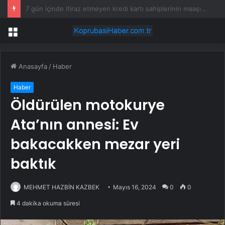
Dalaman Şerefler Mahallesi’nde basınç sorunu giderildi
Menü
Anasayfa
/
Haber
Haber
Öldürülen motokurye
Ata’nın annesi: Ev
bakacakken mezar yeri
baktık
MEHMET HAZBİN KAZBEK
Mayıs 16, 2024
0
0
4 dakika okuma süresi