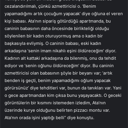
cezalandırılmalı, çünkü azmettiricisi o. ‘Benim
yapamadığımı artık çocuğum yapacak’ diye oğluna el veren
kişi babası. Ata’nın sipariş götürdüğü apartmanda, bu
caninin babasının daha öncesinde birlikteliği olduğu
söylenilen bir kadın oturuyormuş ama o kadın bir
başkasıyla evliymiş. O caninin babası, eski kadın
arkadaşına ‘senin imam nikahlı eşini öldüreceğim’ diyor.
Kadının alt kattaki arkadaşına da bilenmiş, onu da tehdit
ediyor ve ‘senin oğlunu öldüreceğim’ diyor. Bu caninin
azmettiricisi olan babasının şöyle bir beyanı var; ‘artık
benden iş geçti, benim yapamadığımı oğlum yapacak
görürsünüz’ diye tehditleri var, bunun da tanıkları var. Yani
o gece apartmandan kim çıksa bunu yaşayacaktı. O geceki
görüntülerin bir kısmını istemeden izledim, Ata’nın
üzerinde kurye olduğunu belirten pizzacı montu var.
Ata’nın orada işini yaptığı belli” diye konuştu.