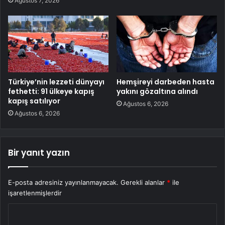
Ağustos 7, 2026
Türkiye’nin lezzeti dünyayı
Hemşireyi darbeden hasta
fethetti: 91 ülkeye kapış
yakını gözaltına alındı
kapış satılıyor
Ağustos 6, 2026
Ağustos 6, 2026
Bir yanıt yazın
E-posta adresiniz yayınlanmayacak.
Gerekli alanlar
*
ile
işaretlenmişlerdir
Y