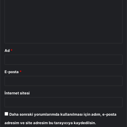
o
r
u
m
*
Ad
*
E-posta
*
İnternet sitesi
Daha sonraki yorumlarımda kullanılması için adım, e-posta
adresim ve site adresim bu tarayıcıya kaydedilsin.