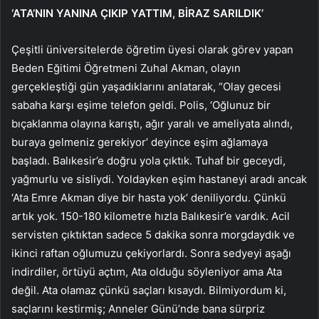
‘ATA’NIN YANINA ÇIKIP YATTIM, BİRAZ SARILDIK’
Çeşitli üniversitelerde öğretim üyesi olarak görev yapan
Beden Eğitimi Öğretmeni Zuhal Akman, olayın
gerçekleştiği gün yaşadıklarını anlatarak, “Olay gecesi
sabaha karşı eşime telefon geldi. Polis, ‘Oğlunuz bir
bıçaklanma olayına karıştı, ağır yaralı ve ameliyata alındı,
buraya gelmeniz gerekiyor’ deyince eşim ağlamaya
başladı. Balıkesir’e doğru yola çıktık. Tuhaf bir geceydi,
yağmurlu ve sisliydi. Yoldayken eşim hastaneyi aradı ancak
‘Ata Emre Akman diye bir hasta yok’ deniliyordu. Çünkü
artık yok. 150-180 kilometre hızla Balıkesir’e vardık. Acil
servisten çıktıktan sadece 5 dakika sonra morgdaydık ve
ikinci raftan oğlumuzu çekiyorlardı. Sonra sedyeyi aşağı
indirdiler, örtüyü açtım, Ata olduğu söyleniyor ama Ata
değil. Ata olamaz çünkü saçları kısaydı. Bilmiyordum ki,
saçlarını kestirmiş; Anneler Günü’nde bana sürpriz