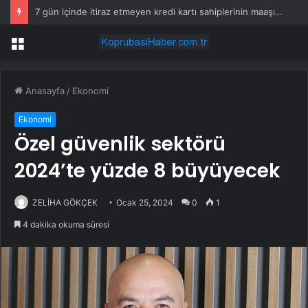
7 gün içinde itiraz etmeyen kredi kartı sahiplerinin maaşına haciz gelecek
Menü
Anasayfa
/
Ekonomi
Ekonomi
Özel güvenlik sektörü
2024’te yüzde 8 büyüyecek
ZELİHA GÖKÇEK
Ocak 25, 2024
0
1
4 dakika okuma süresi