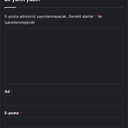
E-posta adresiniz yayınlanmayacak.
Gerekli alanlar
*
ile
işaretlenmişlerdir
Y
o
r
u
m
*
Ad
*
E-posta
*