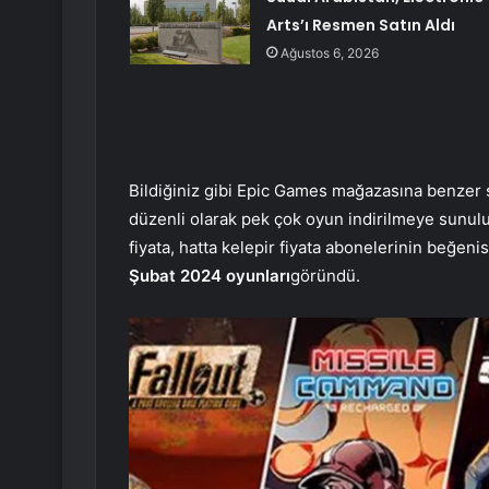
Arts’ı Resmen Satın Aldı
Ağustos 6, 2026
Bildiğiniz gibi Epic Games mağazasına benzer ş
düzenli olarak pek çok oyun indirilmeye sunul
fiyata, hatta kelepir fiyata abonelerinin beğ
Şubat 2024 oyunları
göründü.