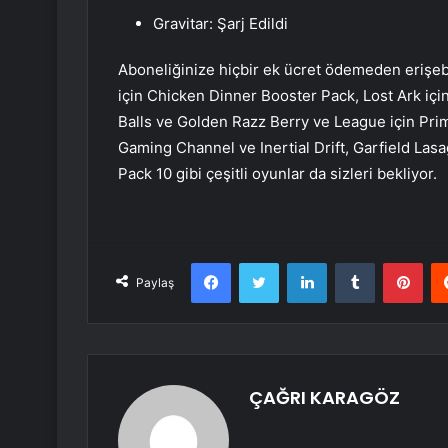
Gravitar: Şarj Edildi
Aboneliğinize hiçbir ek ücret ödemeden erişeb
için Chicken Dinner Booster Pack, Lost Ark iç
Balls ve Golden Razz Berry ve League için Pri
Gaming Channel ve Inertial Drift, Garfield Las
Pack 10 gibi çeşitli oyunlar da sizleri bekliyor.
Facebook
Twitter
LinkedIn
Tumblr
Pint
Paylaş
ÇAĞRI KARAGÖZ