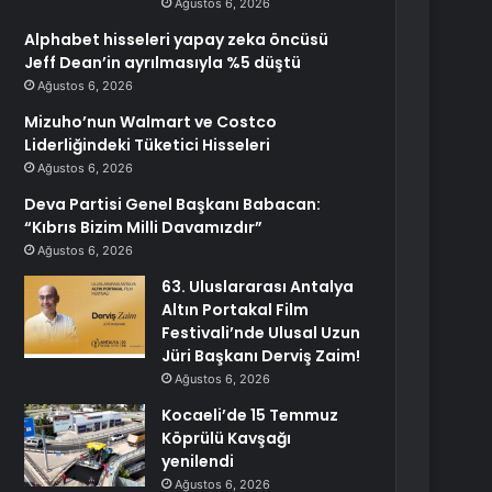
Ağustos 6, 2026
Alphabet hisseleri yapay zeka öncüsü
Jeff Dean’in ayrılmasıyla %5 düştü
Ağustos 6, 2026
Mizuho’nun Walmart ve Costco
Liderliğindeki Tüketici Hisseleri
Ağustos 6, 2026
Deva Partisi Genel Başkanı Babacan:
“Kıbrıs Bizim Milli Davamızdır”
Ağustos 6, 2026
63. Uluslararası Antalya
Altın Portakal Film
Festivali’nde Ulusal Uzun
Jüri Başkanı Derviş Zaim!
Ağustos 6, 2026
Kocaeli’de 15 Temmuz
Köprülü Kavşağı
yenilendi
Ağustos 6, 2026