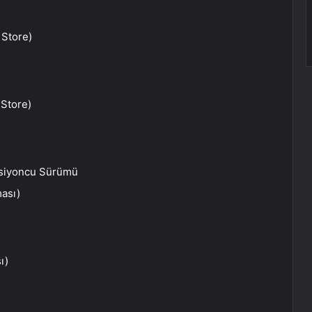
 Store)
 Store)
eksiyoncu Sürümü
ası)
ı)