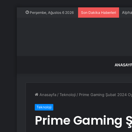
Alpha
Perşembe, Ağustos 6 2026
Son Dakika Haberleri
ANASAY
Anasayfa
/
Teknoloji
/
Prime Gaming Şubat 2024 Oyu
Teknoloji
Prime Gaming Ş