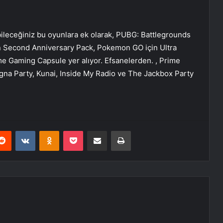
ileceğiniz bu oyunlara ek olarak, PUBG: Battlegrounds
in Second Anniversary Pack, Pokemon GO için Ultra
me Gaming Capsule yer alıyor. Efsanelerden. , Prime
agna Party, Kunai, Inside My Radio ve The Jackbox Party
erest
Reddit
VKontakte
Odnoklassniki
Pocket
E-Posta ile paylaş
Yazdır