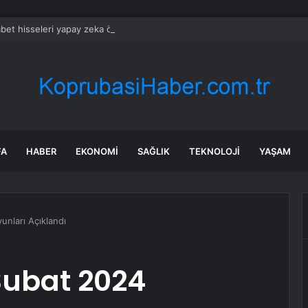
bet hisseleri yapay zeka öncüsü Jeff Dean’in ayrılmasıyla %5 düştü
FA
HABER
EKONOMI
SAĞLIK
TEKNOLOJI
YAŞAM
nları Açıklandı
ubat 2024