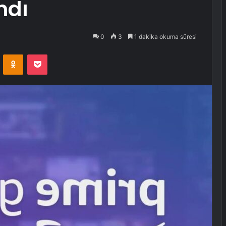
ndı
0
3
1 dakika okuma süresi
VKontakte
Odnoklassniki
Pocket