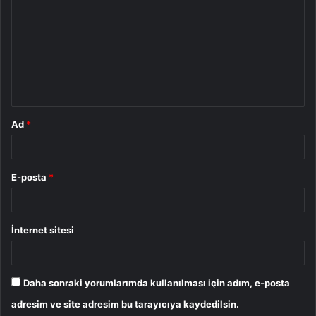
r
u
m
*
Ad
*
E-posta
*
İnternet sitesi
Daha sonraki yorumlarımda kullanılması için adım, e-posta
adresim ve site adresim bu tarayıcıya kaydedilsin.