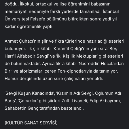
doğdu. İlkokul, ortaokul ve lise öğrenimini babasının
memuriyeti nedeniyle farklı yerlerde tamamladı. İstanbul
Üniversitesi Felsefe bölümünü bitirdikten sonra yedi yıl
kadar öğretmenlik yaptı.
Ahmet Çuhacı’nın şiir ve fıkra türlerinde hazırladığı eserleri
bulunuyor. İlk şiir kitabı ‘Karanfil Çeliği’nin yanı sıra ‘Beş
Harfli Alfabedir Sevgi’ ve ‘İki Kişilik Mektuplar’ gibi eserleri
de bulunmaktadır. Ayrıca fıkra kitabı ‘Nasreddin Hocalardan
Biri’ ve aforizmalar içeren Fon-dipnotlarıyla da tanınıyor.
Homur dergisinde uzun süre çalışmaları yer aldı.
‘Sevgi Kuşun Kanadında’, ‘Kızımın Adı Sevgi, Oğlumun Adı
Barış’, ‘Çocuklar’ gibi şiirleri Zülfi Livaneli, Edip Akbayram,
Şahabettin Genç tarafından bestelendi.
(KÜLTÜR SANAT SERVİSİ)