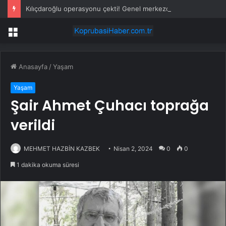
Kılıçdaroğlu operasyonu çekti! Genel merkezde çalışan 24 kişi işten çıkarıldı
Menü
Anasayfa
/
Yaşam
Yaşam
Şair Ahmet Çuhacı toprağa
verildi
MEHMET HAZBİN KAZBEK
Nisan 2, 2024
0
0
1 dakika okuma süresi