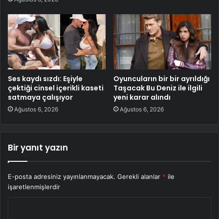
Ses kaydı sızdı: Eşiyle
Oyuncuların bir bir ayrıldığı
çektiği cinsel içerikli kaseti
Taşacak Bu Deniz ile ilgili
satmaya çalışıyor
yeni karar alındı
Ağustos 6, 2026
Ağustos 6, 2026
Bir yanıt yazın
E-posta adresiniz yayınlanmayacak.
Gerekli alanlar
*
ile
işaretlenmişlerdir
Y
o