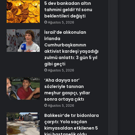
5 dev bankadan altın
tahmini geldi! Yıl sonu
beklentileri değişti
Ağustos 5, 2026
İsrail’de alıkonulan
İrlanda
Cumhurbaşkanının
aktivist kardeşi yaşadığı
zulmü anlattı: 3 gün 5 yıl
gibi geçti
Ağustos 5, 2026
‘Aha dayıya sor’
sözleriyle tanınan
meşhur gaspçı, yıllar
sonra ortaya çıktı
Ağustos 5, 2026
Balıkesir’de tır bidonlara
çarptı: Yola saçılan
kimyasaldan etkilenen 5
kişi hastanelik oldu