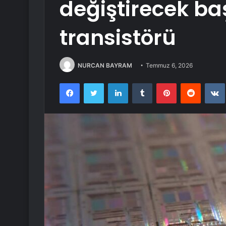
değiştirecek baş
transistörü
NURCAN BAYRAM
Temmuz 6, 2026
Facebook
Twitter
LinkedIn
Tumblr
Pinterest
Reddit