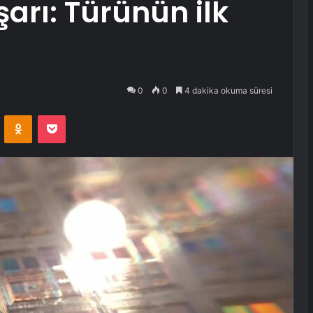
arı: Türünün ilk
0
0
4 dakika okuma süresi
VKontakte
Odnoklassniki
Pocket