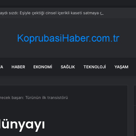
aydı sızdı: Eşiyle çektiği cinsel içerikli kaseti satmaya çalışıyor
FA
HABER
EKONOMI
SAĞLIK
TEKNOLOJI
YAŞAM
ecek başarı: Türünün ilk transistörü
ünyayı