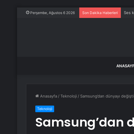
Ses k
Perşembe, Ağustos 6 2026
Son Dakika Haberleri
ANASAY
Anasayfa
/
Teknoloji
/
Samsung’dan dünyayı değiştir
Teknoloji
Samsung’dan d