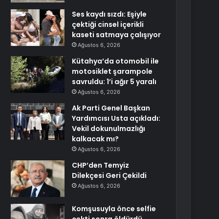
Ses kaydı sızdı: Eşiyle
çektiği cinsel içerikli
kaseti satmaya çalışıyor
Ağustos 6, 2026
Kütahya’da otomobil ile
motosiklet şarampole
savruldu: 1’i ağır 5 yaralı
Ağustos 6, 2026
Ak Parti Genel Başkan
Yardımcısı Usta açıkladı:
Vekil dokunulmazlığı
kalkacak mı?
Ağustos 6, 2026
CHP’den Temyiz
Dilekçesi Geri Çekildi
Ağustos 6, 2026
Komşusuyla önce selfie